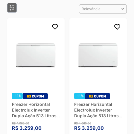
Relevância
-11%
-11%
Freezer Horizontal
Freezer Horizontal
Electrolux Inverter
Electrolux Inverter
Dupla Ação 513 Litros
Dupla Ação 513 Litros
HI550 Branco - 220V
HI550 Branco - 127V
R$ 4.065,00
R$ 4.065,00
R$ 3.259,00
R$ 3.259,00