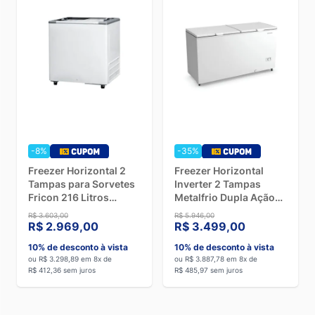
-8%
-35%
Freezer Horizontal 2
Freezer Horizontal
Tampas para Sorvetes
Inverter 2 Tampas
Fricon 216 Litros
Metalfrio Dupla Ação
Branco HCEB216V -
546 Litros DA550IF
R$ 3.603,00
R$ 5.946,00
127V
Branco - Bivolt
R$ 2.969,00
R$ 3.499,00
10% de desconto à vista
10% de desconto à vista
ou R$ 3.298,89 em 8x de
ou R$ 3.887,78 em 8x de
R$ 412,36 sem juros
R$ 485,97 sem juros