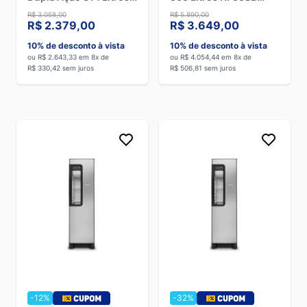
HI330 Branco - 127V
Branco - 220V
R$ 3.058,00
R$ 5.890,00
R$ 2.379,00
R$ 3.649,00
10% de desconto à vista
10% de desconto à vista
ou R$ 2.643,33 em 8x de
ou R$ 4.054,44 em 8x de
R$ 330,42 sem juros
R$ 506,81 sem juros
-12%
-32%