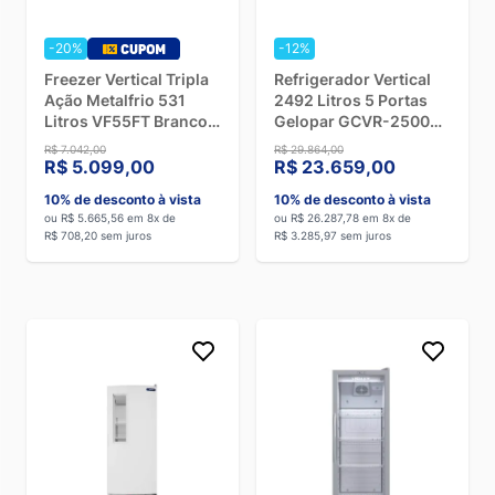
-20%
-12%
Freezer Vertical Tripla
Refrigerador Vertical
Ação Metalfrio 531
2492 Litros 5 Portas
Litros VF55FT Branco -
Gelopar GCVR-2500
220V
Preto - 220V
R$ 7.042,00
R$ 29.864,00
R$ 5.099,00
R$ 23.659,00
10% de desconto à vista
10% de desconto à vista
ou R$ 5.665,56 em 8x de
ou R$ 26.287,78 em 8x de
R$ 708,20 sem juros
R$ 3.285,97 sem juros