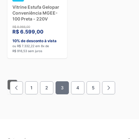
Vitrine Estufa Gelopar
Conveniência MGEE-
100 Preta - 220V
R$ 8.966,00
R$ 6.599,00
10% de desconto à vista
ou R$ 7.332,22 em 8x de
R$ 916,53 sem juros
1
2
3
4
5
Página
Página
Você esta lendo a pagina
Página
Página