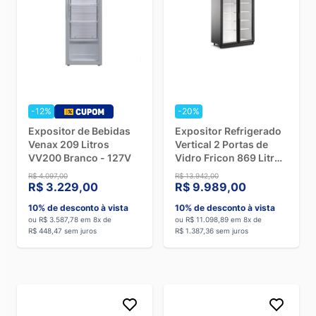
-12%
-20%
Expositor de Bebidas
Expositor Refrigerado
Venax 209 Litros
Vertical 2 Portas de
VV200 Branco - 127V
Vidro Fricon 869 Litros
ACFM785 Preto - 220V
R$ 4.097,00
R$ 13.942,00
R$ 3.229,00
R$ 9.989,00
10% de desconto à vista
10% de desconto à vista
ou R$ 3.587,78 em 8x de
ou R$ 11.098,89 em 8x de
R$ 448,47 sem juros
R$ 1.387,36 sem juros