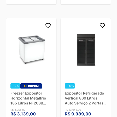
-12%
-20%
Freezer Expositor
Expositor Refrigerado
Horizontal Metalfrio
Vertical 869 Litros
185 Litros NF20SB
Auto Serviço 2 Portas
Branco - 127V
de Vidro Fricon
R$ 3.955,00
R$ 13.942,00
ACFM785 Total Black -
R$ 3.139,00
R$ 9.989,00