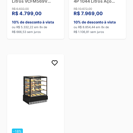
Litros VCFM569V
4P 1044 Litros Aço
Branco - 110V
Inox - 110V
R$ 6.632,00
R$ 10.672,00
R$ 4.799,00
R$ 7.969,00
10% de desconto à vista
10% de desconto à vista
ou R$ 5.332,22 em 8x de
ou R$ 8.854,44 em 8x de
R$ 666,53 sem juros
R$ 1.106,81 sem juros
-18%