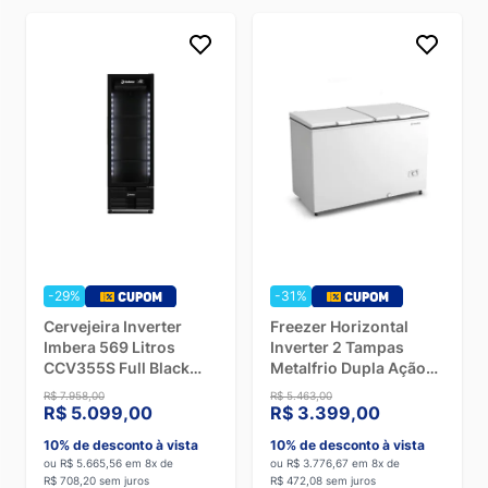
-29%
-31%
Cervejeira Inverter
Freezer Horizontal
Imbera 569 Litros
Inverter 2 Tampas
CCV355S Full Black
Metalfrio Dupla Ação
Bivolt
419 Litros DA420IF
R$ 7.958,00
R$ 5.463,00
Branco - Bivolt
R$ 5.099,00
R$ 3.399,00
10% de desconto à vista
10% de desconto à vista
ou R$ 5.665,56 em 8x de
ou R$ 3.776,67 em 8x de
R$ 708,20 sem juros
R$ 472,08 sem juros