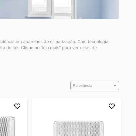
ficiência em aparelhos de climatização. Com tecnologia
 de luz. Clique no “leia mais” para ver dicas de
Relevância
ional. Ou seja, conta com apenas um módulo que une a
r no compressor. Aparelhos de janela convencionais
, quando a temperatura oscila, voltam a funcionar,
 sempre ligado
. Assim, o “liga-desliga” dos modelos
 eletricidade.