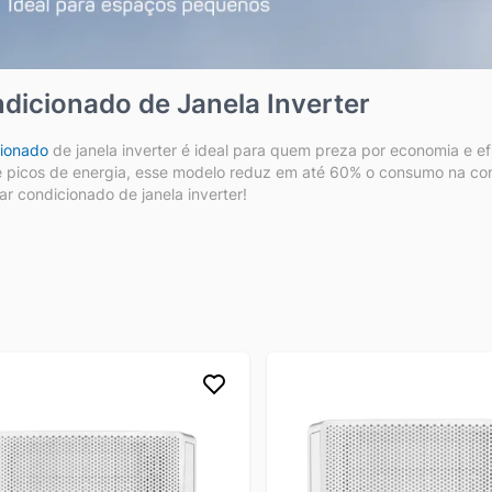
dicionado de Janela Inverter
cionado
de janela inverter é ideal para quem preza por economia e e
 picos de energia, esse modelo reduz em até 60% o consumo na conta
r condicionado de janela inverter!
ciona o Ar condicionado de Janela Inverter?
o tem a mesma estrutura que um
ar condicionado de janela
convenc
a e a condensadora. O que muda é a presença da tecnologia inverte
uando atingem a temperatura de refrigeração selecionada
. Porém
 ciclo constante de liga e desliga.
ndicionado inverter
, o compressor
varia a rotação para se manter
s não ocorre, prevenindo picos de energia e promovendo economia de