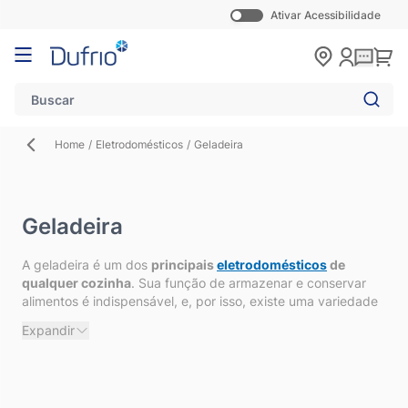
Ativar Acessibilidade
Pular para o conteúdo
Carr
Home
/
Eletrodomésticos
/
Geladeira
Geladeira
A geladeira é um dos
principais
eletrodomésticos
de
qualquer cozinha
. Sua função de armazenar e conservar
alimentos é indispensável, e, por isso, existe uma variedade
de modelos para atender às diferentes necessidades dos
Expandir
consumidores. Confira nossas dicas clicando no
“Expandir”
e
descubra a geladeira perfeita para você!