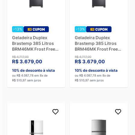
-13%
-13%
Geladeira Duplex
Geladeira Duplex
Brastemp 385 Litros
Brastemp 385 Litros
BRM46MK Frost Free
BRM46MK Frost Free
Inox - 220V
Inox - 110V
R$ 4.717,00
R$ 4.717,00
R$ 3.679,00
R$ 3.679,00
10% de desconto à vista
10% de desconto à vista
ou R$ 4.087,78 em 8x de
ou R$ 4.087,78 em 8x de
R$ 510,97 sem juros
R$ 510,97 sem juros