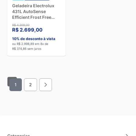
Geladeira Electrolux
431L AutoSense
Efficient Frost Free
TF70 Branco - 110V
R$ 4.309,00
R$ 2.699,00
10% de desconto à vista
ou R$ 2.998,89 em 8x de
R$ 374,86 sem juros
1
2
Você esta lendo a pagina
Página
Categorias