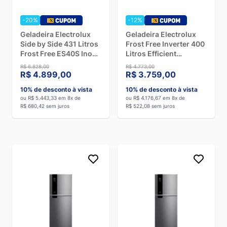
-20%
-12%
Geladeira Electrolux
Geladeira Electrolux
Side by Side 431 Litros
Frost Free Inverter 400
Frost Free ES40S Inox
Litros Efficient
Inverter - Bivolt
AutoSense IB6 Duplex
R$ 6.828,00
R$ 4.773,00
Branco - Bivolt
R$ 4.899,00
R$ 3.759,00
10% de desconto à vista
10% de desconto à vista
ou R$ 5.443,33 em 8x de
ou R$ 4.176,67 em 8x de
R$ 680,42 sem juros
R$ 522,08 sem juros