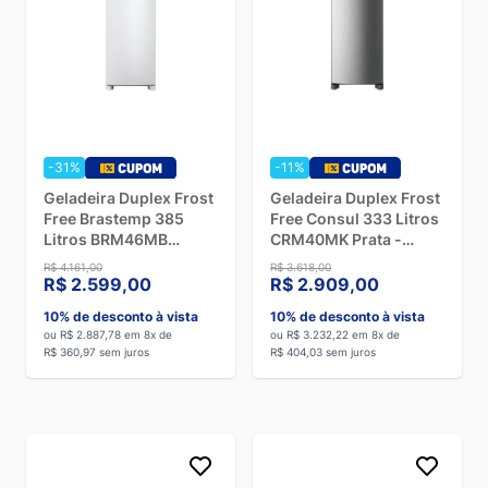
-31%
-11%
Geladeira Duplex Frost
Geladeira Duplex Frost
Free Brastemp 385
Free Consul 333 Litros
Litros BRM46MB
CRM40MK Prata -
Branco - 220V
220V
R$ 4.161,00
R$ 3.618,00
R$ 2.599,00
R$ 2.909,00
10% de desconto à vista
10% de desconto à vista
ou R$ 2.887,78 em 8x de
ou R$ 3.232,22 em 8x de
R$ 360,97 sem juros
R$ 404,03 sem juros