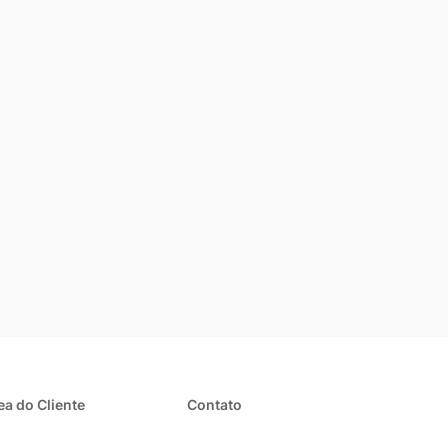
 (direcionamento do fluxo de ar), diferentes
 atuais também contam com conectividade Wi-Fi,
assistentes virtuais.
0 BTUs disponíveis em nosso catálogo. Na Dufrio,
r o máximo de conforto e eficiência para ambientes
(a).
ea do Cliente
Contato