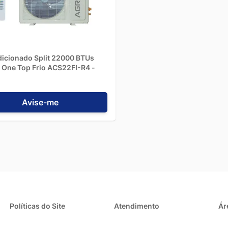
 para o sono), Timer (programação de funcionamento), função Swing
s de ventilação, modo Desumidificar e autolimpeza. Muitos modelos
controle remoto via aplicativo de smartphone, e compatibilidade com 
 você a explorar a diversidade de modelos de Ar-Condicionado 2400
s produtos de alta performance e das melhores marcas para garanti
icionado Split 22000 BTUs
tiver mais perguntas, nossa equipe está à disposição para atendê-lo
 One Top Frio ACS22FI-R4 -
Avise-me
Políticas do Site
Atendimento
Ár