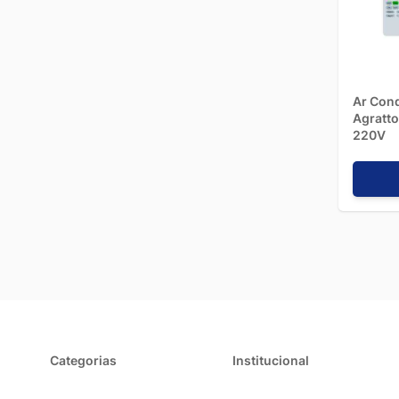
temperatura
velocidade
permitindo 
Convidamos
selecionamo
Ar Cond
amplos. Se 
Agratto
220V
Categorias
Institucional