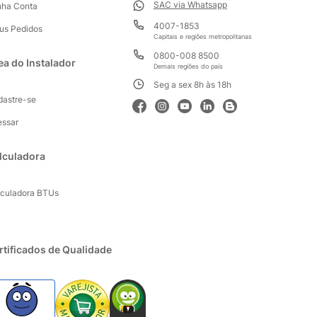
SAC via Whatsapp
nha Conta
4007-1853
us Pedidos
Capitais e regiões metropolitanas
0800-008 8500
ea do Instalador
Demais regiões do país
Seg a sex 8h às 18h
dastre-se
essar
lculadora
lculadora BTUs
rtificados de Qualidade