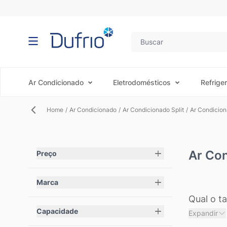
Pular para o conteúdo
Ar Condicionado
Eletrodomésticos
Refrige
Home
/
Ar Condicionado
/
Ar Condicionado Split
/
Ar Condicio
Ar Co
Pular para a lista de produtos
Preço
filter
Marca
filter
Qual o t
Capacidade
eficient
Expandir
filter