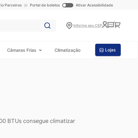
rio Parceiros
Portal de boletos
Ativar Acessibilidade
Carrinho
Informe seu CEP
Lojas
Câmaras Frias
Climatização
00 BTUs consegue climatizar