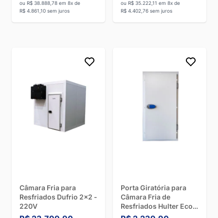
diversas finalidades, como:
ou R$ 38.888,78 em 8x de
ou R$ 35.222,11 em 8x de
R$ 4.861,10 sem juros
R$ 4.402,76 sem juros
• Câmara fria para bebidas:
Manter cervejas, refrigerantes,
sucos e outras bebidas na temperatura ideal para o
consumo.
• Câmara fria para congelados:
Armazenar produtos que
necessitam de temperaturas abaixo de 0°C, como carnes,
sorvetes e polpas de frutas.
• Câmara fria para resfriados:
Conservar laticínios, frios,
embutidos, frutas e verduras, mantendo o frescor e a
qualidade dos produtos.
• Câmara de congelamento:
Utilizada para o congelamento
rápido de alimentos, um processo que preserva as
características nutricionais e o sabor dos produtos.
Quanto custa hoje uma câmara
Câmara Fria para
Porta Giratória para
fria?
Resfriados Dufrio 2x2 -
Câmara Fria de
220V
Resfriados Hulter Eco
Plus 180x80cm com 4