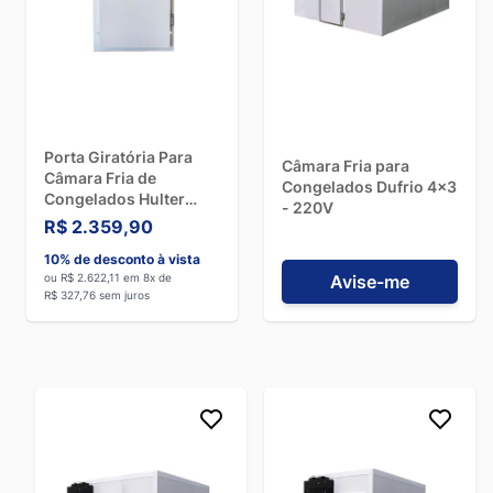
Porta Giratória Para
Câmara Fria para
Câmara Fria de
Congelados Dufrio 4x3
Congelados Hulter
- 220V
180X80cm com 4
R$ 2.359,90
Batentes
10% de desconto à vista
ou R$ 2.622,11 em 8x de
Avise-me
R$ 327,76 sem juros