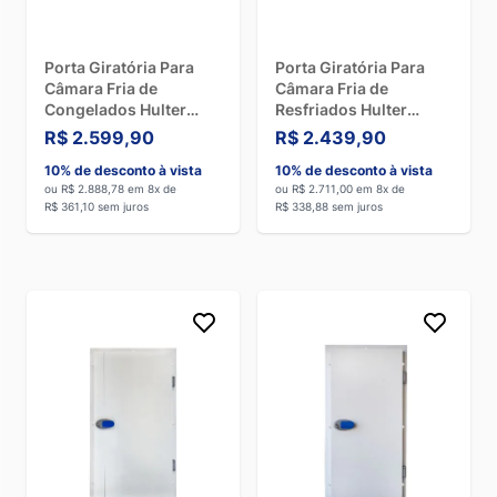
Porta Giratória Para
Porta Giratória Para
Câmara Fria de
Câmara Fria de
Congelados Hulter
Resfriados Hulter
180X80cm com 3
200X100cm Com 4
R$ 2.599,90
R$ 2.439,90
Batentes e Abertura
Batentes
10% de desconto à vista
10% de desconto à vista
Para a Direita
ou R$ 2.888,78 em 8x de
ou R$ 2.711,00 em 8x de
R$ 361,10 sem juros
R$ 338,88 sem juros