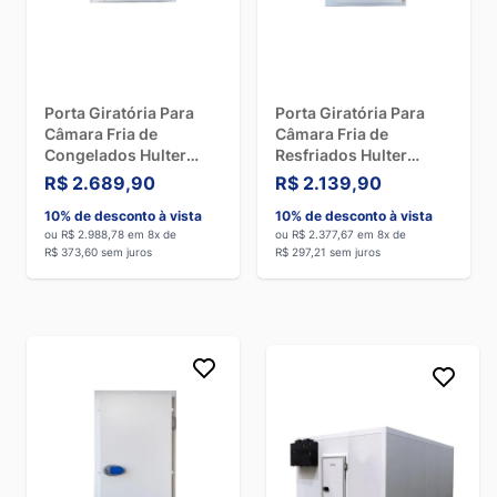
Porta Giratória Para
Porta Giratória Para
Câmara Fria de
Câmara Fria de
Congelados Hulter
Resfriados Hulter
200X100cm Com 4
180X80cm com 4
R$ 2.689,90
R$ 2.139,90
Batentes
Batentes
10% de desconto à vista
10% de desconto à vista
ou R$ 2.988,78 em 8x de
ou R$ 2.377,67 em 8x de
R$ 373,60 sem juros
R$ 297,21 sem juros