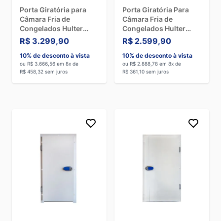
congeladas. Por isso, é fundamental que os funcionários
Porta Giratória para
Porta Giratória Para
utilizem os Equipamentos de Proteção Individual (EPIs)
Câmara Fria de
Câmara Fria de
adequados e sigam as normas de segurança.
Congelados Hulter
Congelados Hulter
Com 200X100cm Com
180X80cm com 3
R$ 3.299,90
R$ 2.599,90
Encontre a
câmara fria
ideal para o seu negócio na Dufrio!
3 Batentes e Abertura
Batentes e Abertura
Temos uma equipe de especialistas pronta para te ajudar a
10% de desconto à vista
10% de desconto à vista
p/Direita
Para a Esquerda
escolher a melhor solução em refrigeração.
Solicite um
ou R$ 3.666,56 em 8x de
ou R$ 2.888,78 em 8x de
R$ 458,32 sem juros
R$ 361,10 sem juros
orçamento!