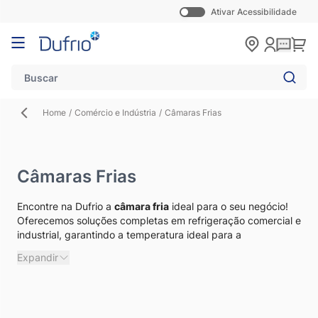
Ativar Acessibilidade
Pular para o conteúdo
Carr
Home
/
Comércio e Indústria
/
Câmaras Frias
Câmaras Frias
Encontre na Dufrio a
câmara fria
ideal para o seu negócio!
Oferecemos soluções completas em refrigeração comercial e
industrial, garantindo a temperatura ideal para a
conservação de alimentos, bebidas, medicamentos e outros
Expandir
produtos. Navegue pela nossa categoria e descubra por que
somos referência no mercado.