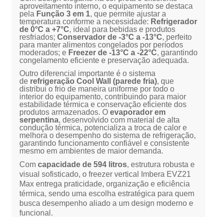
aproveitamento interno, o equipamento se destaca
pela
Função 3 em 1
, que permite ajustar a
temperatura conforme a necessidade:
Refrigerador
de 0°C a +7°C
, ideal para bebidas e produtos
resfriados;
Conservador de -3°C a -13°C
, perfeito
para manter alimentos congelados por períodos
moderados; e
Freezer de -13°C a -22°C
, garantindo
congelamento eficiente e preservação adequada.
Outro diferencial importante é o sistema
de
refrigeração Cool Wall (parede fria)
, que
distribui o frio de maneira uniforme por todo o
interior do equipamento, contribuindo para maior
estabilidade térmica e conservação eficiente dos
produtos armazenados. O
evaporador em
serpentina
, desenvolvido com material de alta
condução térmica, potencializa a troca de calor e
melhora o desempenho do sistema de refrigeração,
garantindo funcionamento confiável e consistente
mesmo em ambientes de maior demanda.
Com
capacidade de 594 litros
, estrutura robusta e
visual sofisticado, o freezer vertical Imbera EVZ21
Max entrega praticidade, organização e eficiência
térmica, sendo uma escolha estratégica para quem
busca desempenho aliado a um design moderno e
funcional.