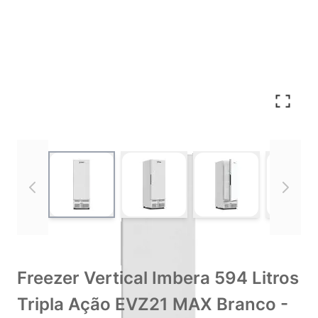
View larger image
View larger image
View larger imag
Vie
Freezer Vertical Imbera 594 Litros
Tripla Ação EVZ21 MAX Branco -