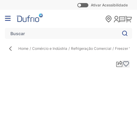
Ativar Acessibilidade
Pular para o conteúdo
Carr
Home
/
Comércio e Indústria
/
Refrigeração Comercial
/
Freezer Verti