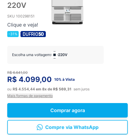
220V
SKU
100298151
Clique e veja!
-31%
Escolha uma voltagem:
220V
R$ 6.641,00
R$ 4.099,00
10% à Vista
ou
R$ 4.554,44
em
8x
de
R$ 569,31
sem juros
Mais formas de pagamento
Comprar agora
Compre via WhatsApp