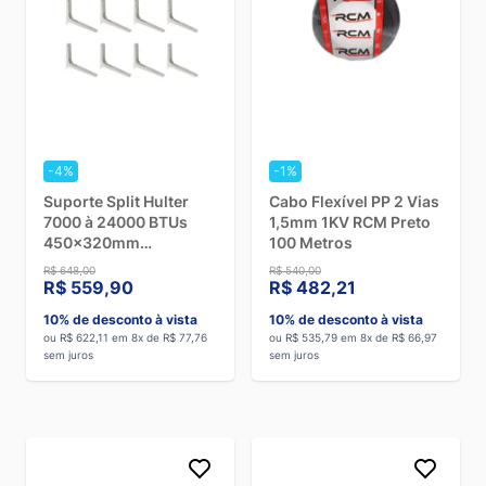
-4%
-1%
Suporte Split Hulter
Cabo Flexível PP 2 Vias
7000 à 24000 BTUs
1,5mm 1KV RCM Preto
450x320mm
100 Metros
HT1S45004P Polímero
R$ 648,00
R$ 540,00
Branco 12 Unidades
R$ 559,90
R$ 482,21
10% de desconto à vista
10% de desconto à vista
ou R$ 622,11 em 8x de R$ 77,76
ou R$ 535,79 em 8x de R$ 66,97
sem juros
sem juros