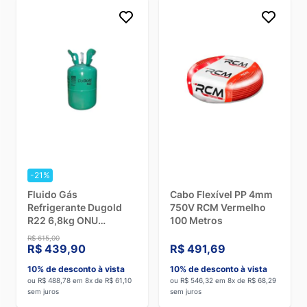
-21%
Fluido Gás
Cabo Flexível PP 4mm
Refrigerante Dugold
750V RCM Vermelho
R22 6,8kg ONU
100 Metros
1018/2/2
R$ 615,00
R$ 439,90
R$ 491,69
10% de desconto à vista
10% de desconto à vista
ou R$ 488,78 em 8x de R$ 61,10
ou R$ 546,32 em 8x de R$ 68,29
sem juros
sem juros