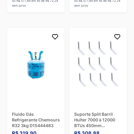
ou R$ 577,89 em 8x de R$ 72,24
ou R$ 577,89 em 8x de R$ 72,24
sem juros
sem juros
Fluido Gás
Suporte Split Barril
Refrigerante Chemours
Hulter 7000 à 12000
R32 3kg D15444483
BTUs 450mm
HT1S45003P 12
R$ 319,90
R$ 308,88