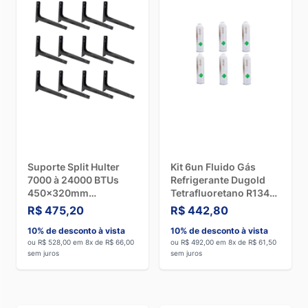
Suporte Split Hulter
Kit 6un Fluido Gás
7000 à 24000 BTUs
Refrigerante Dugold
450x320mm
Tetrafluoretano R134a
HT1S45001P Polímero
750g ONU3159
R$ 475,20
R$ 442,80
Preto 12 Unidades
10% de desconto à vista
10% de desconto à vista
ou R$ 528,00 em 8x de R$ 66,00
ou R$ 492,00 em 8x de R$ 61,50
sem juros
sem juros