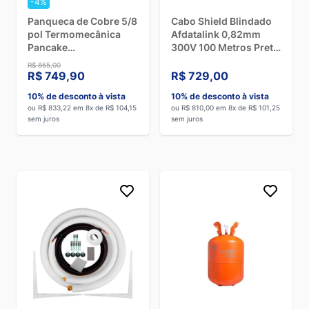
-4%
Panqueca de Cobre 5/8
Cabo Shield Blindado
pol Termomecânica
Afdatalink 0,82mm
Pancake
300V 100 Metros Preto
PK122O60023477 15
2X18AWG
R$ 865,00
Metros
R$ 749,90
R$ 729,00
10% de desconto à vista
10% de desconto à vista
ou R$ 833,22 em 8x de R$ 104,15
ou R$ 810,00 em 8x de R$ 101,25
sem juros
sem juros