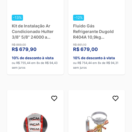
-13%
-12%
Kit de Instalação Ar
Fluido Gás
Condicionado Hulter
Refrigerante Dugold
3/8" 5/8" 24000 a
R404A 10,9kg
30000 BTUs -
ONU3337
R$ 869,00
R$ 861,10
HT124303MPR
R$ 679,90
R$ 679,00
10% de desconto à vista
10% de desconto à vista
ou R$ 755,44 em 8x de R$ 94,43
ou R$ 754,44 em 8x de R$ 94,31
sem juros
sem juros