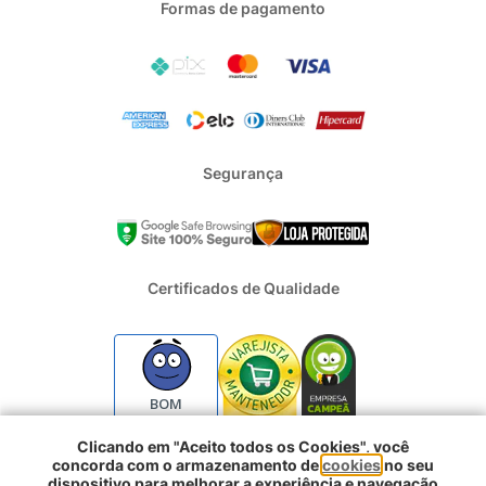
Formas de pagamento
Segurança
Certificados de Qualidade
BOM
Clicando em "Aceito todos os Cookies", você
concorda com o armazenamento de
cookies
no seu
2024 - Todos os direitos reservados | REFRIGERACAO DUFRIO
dispositivo para melhorar a experiência e navegação