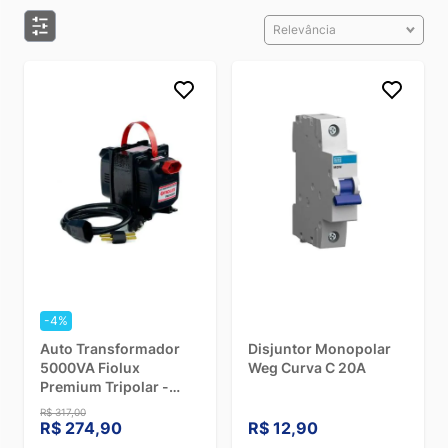
Relevância
-4%
Auto Transformador
Disjuntor Monopolar
5000VA Fiolux
Weg Curva C 20A
Premium Tripolar -
Bivolt
R$ 317,00
R$ 274,90
R$ 12,90