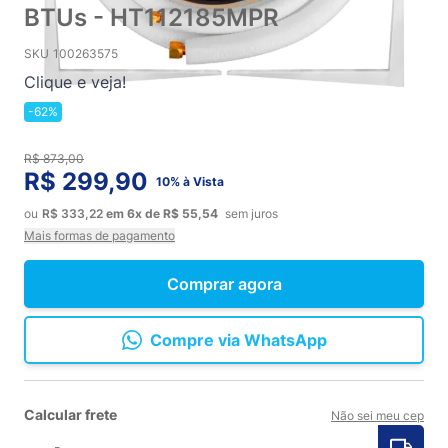
BTUs - HT112185MPR
SKU
100263575
Clique e veja!
-62%
R$ 873,00
R$ 299,90
10% à Vista
ou
R$ 333,22
em
6x
de
R$ 55,54
sem juros
Mais formas de pagamento
Comprar agora
Compre via WhatsApp
Calcular frete
Não sei meu cep