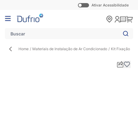
Ativar Acessibilidade
Pular para o conteúdo
Carr
Home
/
Materiais de Instalação de Ar Condicionado
/
Kit Fixação
/
Ki