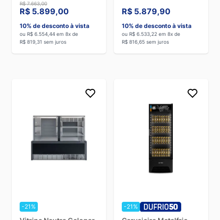
Litros ICED568-2V030
MI094A
R$ 7.663,00
- 220V
R$ 5.899,00
R$ 5.879,90
10% de desconto à vista
10% de desconto à vista
ou R$ 6.554,44 em 8x de
ou R$ 6.533,22 em 8x de
R$ 819,31 sem juros
R$ 816,65 sem juros
-21%
-21%