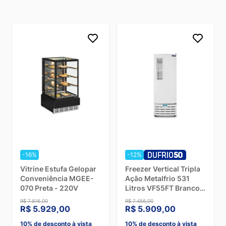
-16%
-12%
Vitrine Estufa Gelopar
Freezer Vertical Tripla
Conveniência MGEE-
Ação Metalfrio 531
070 Preta - 220V
Litros VF55FT Branco -
127V
R$ 7.816,00
R$ 7.456,00
R$ 5.929,00
R$ 5.909,00
10% de desconto à vista
10% de desconto à vista