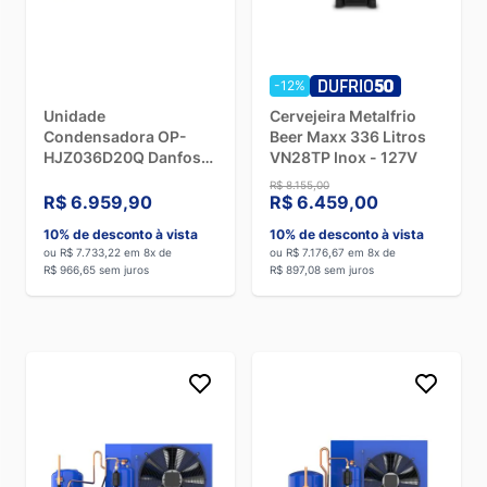
tensão elétrica do seu estabelecimento
, à
voltagem do
equipamento
e aos
indicadores de consumo de energia
.
Procure modelos com
Selo Procel
, que atesta a eficiência
energética dos equipamentos elétricos.
-12%
Unidade
Cervejeira Metalfrio
Condensadora OP-
Beer Maxx 336 Litros
HJZ036D20Q Danfoss
VN28TP Inox - 127V
- 220V Trifásico
R$ 8.155,00
R$ 6.959,90
R$ 6.459,00
10% de desconto à vista
10% de desconto à vista
ou R$ 7.733,22 em 8x de
ou R$ 7.176,67 em 8x de
R$ 966,65 sem juros
R$ 897,08 sem juros