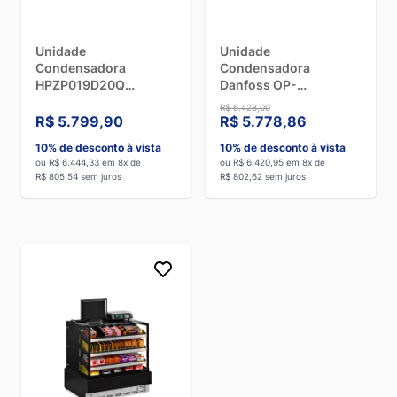
Unidade
Unidade
Condensadora
Condensadora
HPZP019D20Q
Danfoss OP-
Danfoss - 220V
HJZ028D20N - 220V
R$ 6.428,00
Trifásico
R$ 5.799,90
R$ 5.778,86
10% de desconto à vista
10% de desconto à vista
ou R$ 6.444,33 em 8x de
ou R$ 6.420,95 em 8x de
R$ 805,54 sem juros
R$ 802,62 sem juros