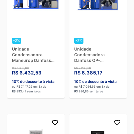
-2%
-2%
Unidade
Unidade
Condensadora
Condensadora
Maneurop Danfoss
Danfoss OP-
HCM/HJM32-B/D20Q-
HJZ036D20V - 380V
R$ 7.306,00
R$ 7.230,00
3 115F0017 - 220V
Trifásico
R$ 6.432,53
R$ 6.385,17
Trifasico
10% de desconto à vista
10% de desconto à vista
ou R$ 7.147,26 em 8x de
ou R$ 7.094,63 em 8x de
R$ 893,41 sem juros
R$ 886,83 sem juros