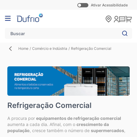
Ativar Acessibilidade
Pular para o conteúdo
Carr
Home
/
Comércio e Indústria
/
Refrigeração Comercial
Refrigeração Comercial
A procura por
equipamentos de refrigeração comercial
aumenta a cada dia. Afinal, com o
crescimento da
população
, cresce também o número de
supermercados
,
restaurantes
, entre outros estabelecimentos que