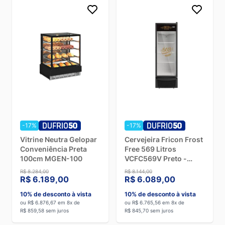
-17%
-17%
Vitrine Neutra Gelopar
Cervejeira Fricon Frost
Conveniência Preta
Free 569 Litros
100cm MGEN-100
VCFC569V Preto -
220V
R$ 8.284,00
R$ 8.144,00
R$ 6.189,00
R$ 6.089,00
10% de desconto à vista
10% de desconto à vista
ou R$ 6.876,67 em 8x de
ou R$ 6.765,56 em 8x de
R$ 859,58 sem juros
R$ 845,70 sem juros