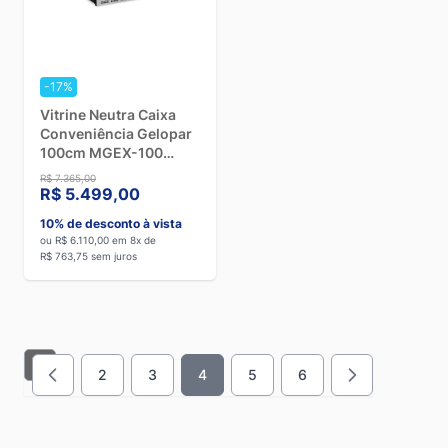
-17%
Vitrine Neutra Caixa
Conveniência Gelopar
100cm MGEX-100
Preta
R$ 7.365,00
R$ 5.499,00
10% de desconto à vista
ou R$ 6.110,00 em 8x de
R$ 763,75 sem juros
2
3
4
5
6
Página
Página
Você esta lendo a pagina
Página
Página