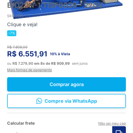
B/D20N-1 115F0026 - 220V
SKU
7621
Clique e veja!
-7%
R$ 7.808,00
R$ 6.551,91
10% à Vista
ou
R$ 7.279,90
em
8x
de
R$ 909,99
sem juros
Mais formas de pagamento
Comprar agora
Compre via WhatsApp
Calcular frete
Não sei meu cep