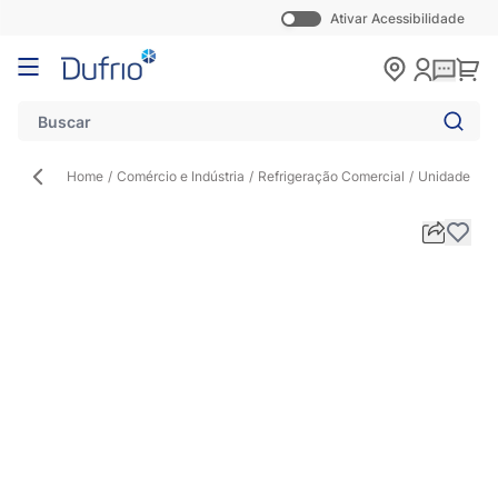
Ativar Acessibilidade
Pular para o conteúdo
Carr
Home
/
Comércio e Indústria
/
Refrigeração Comercial
/
Unidade Co