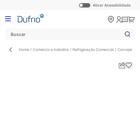
Ativar Acessibilidade
Pular para o conteúdo
Carr
Home
/
Comércio e Indústria
/
Refrigeração Comercial
/
Cervejeira
/