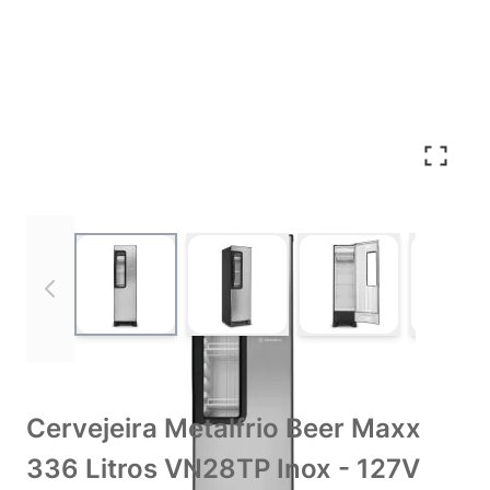
View larger image
View larger image
View larger imag
Vie
Cervejeira Metalfrio Beer Maxx
336 Litros VN28TP Inox - 127V