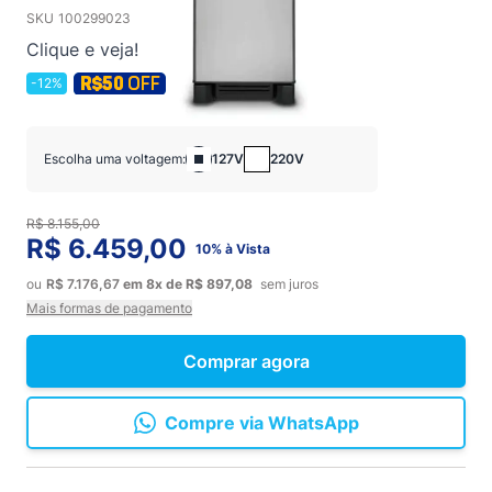
SKU
100299023
Clique e veja!
-12%
Escolha uma voltagem:
127V
220V
R$ 8.155,00
R$ 6.459,00
10% à Vista
ou
R$ 7.176,67
em
8x
de
R$ 897,08
sem juros
Mais formas de pagamento
Comprar agora
Compre via WhatsApp