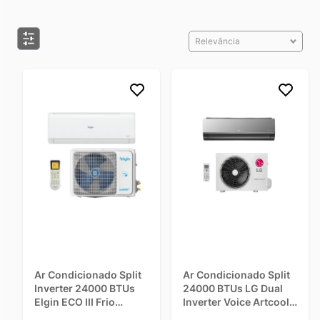
Tecnologia Inverter – Mais Conforto e
Relevância
Economia
Com
24000 BTUs de capacidade
, esses aparelhos não
apenas climatizam ambientes maiores com rapidez, mas
fazem isso de forma
inteligente
. A tecnologia
Inverter
ajusta
a potência do compressor de maneira contínua, evitando
picos de energia e proporcionando:
✅
Economia na conta de luz
, com redução de até 60% no
consumo.
✅
Temperatura estável
, sem variações bruscas ou
desconfortáveis.
✅
Menos ruído
, garantindo um funcionamento silencioso.
✅
Maior durabilidade
, já que o compressor não sofre
desgastes desnecessários.
Ar Condicionado Split
Ar Condicionado Split
Inverter 24000 BTUs
24000 BTUs LG Dual
As Melhores Marcas do Mercado, em um Só
Elgin ECO III Frio
Inverter Voice Artcool
HJFI24C2WG - 220V
+IA Quente/Frio