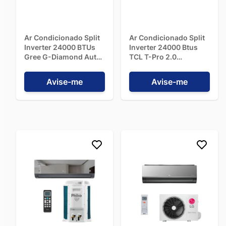
Ar Condicionado Split
Ar Condicionado Split
Inverter 24000 BTUs
Inverter 24000 Btus
Gree G-Diamond Auto
TCL T-Pro 2.0
Quente/Frio
Quente/Frio TAC-
GWH24ACE-D6DNA1B
24CHTG2-INV - 220V
Avise-me
Avise-me
- 220V