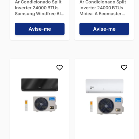
Ar Condicionado Split
Ar Condicionado Split
Inverter 24000 BTUs
Inverter 24000 BTUs
Samsung Windfree AI
Midea IA Ecomaster
Quente/Frio
Quente/Frio
AR24DXFAAWKNAZ -
42EZVQA24M5 - 220V
Avise-me
Avise-me
220V