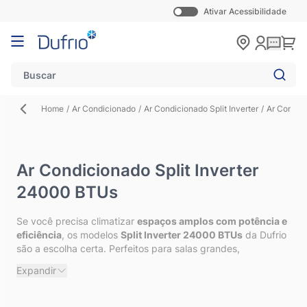
Ativar Acessibilidade
Pular para o conteúdo
Carr
Home
/
Ar Condicionado
/
Ar Condicionado Split Inverter
/
Ar Condic
Ar Condicionado Split Inverter
24000 BTUs
Se você precisa climatizar
espaços amplos com potência e
eficiência
, os modelos
Split Inverter 24000 BTUs
da Dufrio
são a escolha certa. Perfeitos para salas grandes,
escritórios, lojas e estabelecimentos comerciais, eles
Expandir
garantem um resfriamento rápido e constante, sem
desperdício de energia.