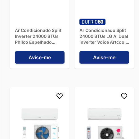
Ar Condicionado Split
Ar Condicionado Split
Inverter 24000 BTUs
24000 BTUs LG AI Dual
Philco Espelhado
Inverter Voice Artcool
Quente/Frio
Frio S3-Q24K2R1B -
PAC24000IQFM15E -
220V
Avise-me
Avise-me
220V