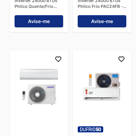
Inverter 24000 BTUs
Inverter 24000 BTUs
Philco Quente/Frio
Philco Frio PAC24FB -
PAC24QC - 220V
220V
Avise-me
Avise-me