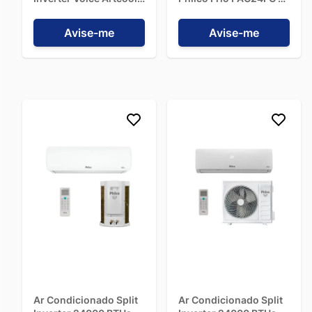
+IA Frio
220V
S3NQ24K2R1C.EB2GAM1
Avise-me
Avise-me
- 220V
Ar Condicionado Split
Ar Condicionado Split