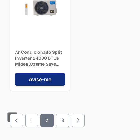
Ar Condicionado Split
Inverter 24000 BTUs
Midea Xtreme Save
Connect Black Edition
Quente/Frio -
Avise-me
42MGVQI24M5 - 220V
1
2
3
Página
Você esta lendo a pagina
Página