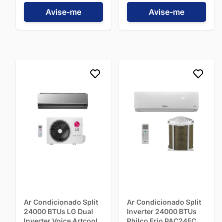
Lugar
S3NW24K2RD1.EB2GAM1
Avise-me
Avise-me
- 220V
Na Dufrio, você encontra uma
seleção premium das
melhores marcas do setor
, como
LG, Midea, Gree, Philco,
TCL, Consul, Samsung, Agratto, Hisense, Hitachi e Elgin
.
Cada uma oferece diferenciais exclusivos, como sistemas de
filtragem de ar avançados,
conectividade via Wi-Fi
para
controle remoto e designs modernos que se integram
perfeitamente ao seu espaço.
Seja para manter o ambiente confortável no calor intenso ou
aquecer nos dias frios, o
Ar-Condicionado Split Inverter
24000 BTUs
é o investimento certo para quem busca
potência e eficiência sem abrir mão da economia.
→
Entrega rápida para todo o Brasil
→
Pagamento facilitado
→
Suporte especializado
Encontre o modelo ideal de
Split Inverter
na Dufrio e
transforme seu ambiente com climatização inteligente!
Ar Condicionado Split
Ar Condicionado Split
24000 BTUs LG Dual
Inverter 24000 BTUs
Inverter Voice Artcool
Philco Frio PAC24FC -