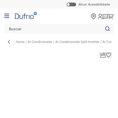
Ativar Acessibilidade
Pular para o conteúdo
Carr
Home
/
Ar Condicionado
/
Ar Condicionado Split Inverter
/
Ar Condic