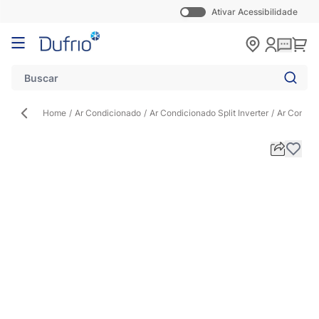
Ativar Acessibilidade
Pular para o conteúdo
Carr
Home
/
Ar Condicionado
/
Ar Condicionado Split Inverter
/
Ar Condic