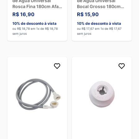
de Água Universal
de Água Universal
Rosca Fina 180cm Afa
Bocal Grosso 180cm
372309181
Afa 372309180
R$ 16,90
R$ 15,90
10% de desconto à vista
10% de desconto à vista
ou R$ 18,78 em 1x de R$ 18,78
ou R$ 17,67 em 1x de R$ 17,67
sem juros
sem juros