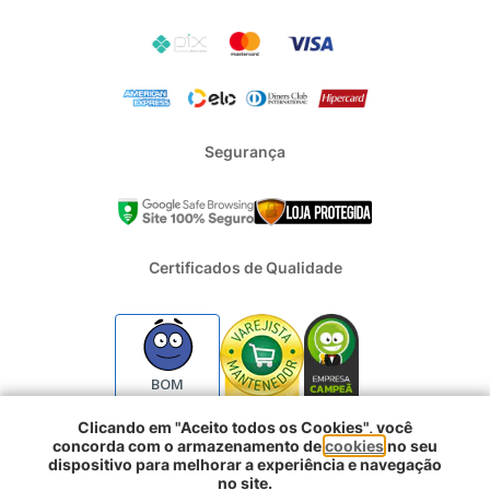
Segurança
Certificados de Qualidade
BOM
Clicando em "Aceito todos os Cookies", você
concorda com o armazenamento de
cookies
no seu
2024 - Todos os direitos reservados | REFRIGERACAO DUFRIO
dispositivo para melhorar a experiência e navegação
COMERCIO E IMPORTACAO S.A. | CNPJ : 01.754.239/0001-10 |
no site.