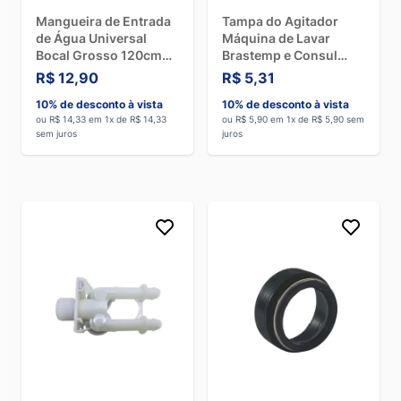
Mangueira de Entrada
Tampa do Agitador
de Água Universal
Máquina de Lavar
Bocal Grosso 120cm
Brastemp e Consul
Afa 372309120
W10442975
R$ 12,90
R$ 5,31
10% de desconto à vista
10% de desconto à vista
ou R$ 14,33 em 1x de R$ 14,33
ou R$ 5,90 em 1x de R$ 5,90 sem
sem juros
juros