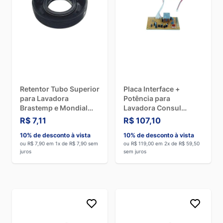
Retentor Tubo Superior
Placa Interface +
para Lavadora
Potência para
Brastemp e Mondial
Lavadora Consul
0211
CWL75A/CWL10B
R$ 7,11
R$ 107,10
Hulter - Bivolt
10% de desconto à vista
10% de desconto à vista
ou R$ 7,90 em 1x de R$ 7,90 sem
ou R$ 119,00 em 2x de R$ 59,50
juros
sem juros