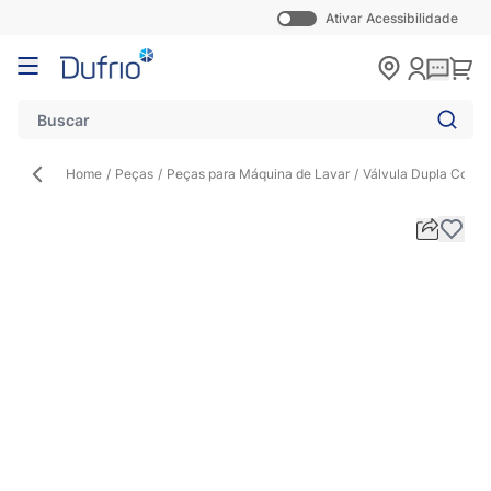
Ativar Acessibilidade
Pular para o conteúdo
Carr
Home
/
Peças
/
Peças para Máquina de Lavar
/
Válvula Dupla Compa