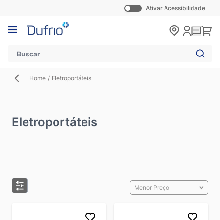
Ativar Acessibilidade
Pular para o conteúdo
Carr
Home
/
Eletroportáteis
Eletroportáteis
Menor Preço