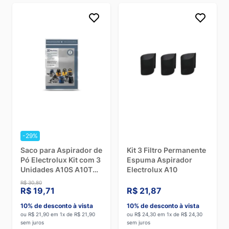
-29%
Saco para Aspirador de
Kit 3 Filtro Permanente
Pó Electrolux Kit com 3
Espuma Aspirador
Unidades A10S A10T
Electrolux A10
A20810201
R$ 30,80
R$ 19,71
R$ 21,87
10% de desconto à vista
10% de desconto à vista
ou R$ 21,90 em 1x de R$ 21,90
ou R$ 24,30 em 1x de R$ 24,30
sem juros
sem juros