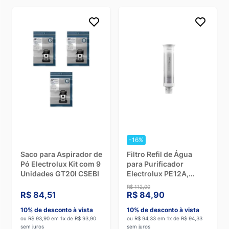
-16%
Saco para Aspirador de
Filtro Refil de Água
Pó Electrolux Kit com 9
para Purificador
Unidades GT20I CSEBI
Electrolux PE12A,
PE12B, PE12G e PE12V
R$ 112,00
R$ 84,51
R$ 84,90
10% de desconto à vista
10% de desconto à vista
ou R$ 93,90 em 1x de R$ 93,90
ou R$ 94,33 em 1x de R$ 94,33
sem juros
sem juros