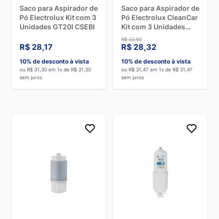
Saco para Aspirador de
Saco para Aspirador de
Pó Electrolux Kit com 3
Pó Electrolux CleanCar
Unidades GT20I CSEBI
Kit com 3 Unidades
A10S A10T A10 A13E
R$ 33,60
GT2000
R$ 28,17
R$ 28,32
10% de desconto à vista
10% de desconto à vista
ou R$ 31,30 em 1x de R$ 31,30
ou R$ 31,47 em 1x de R$ 31,47
sem juros
sem juros