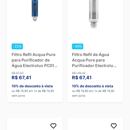
-23%
-49%
Filtro Refil Acqua Pure
Filtro Refil de Água
para Purificador de
Acqua Pure para
Água Electrolux PC01B,
Purificador Electrolux
PC01X, PE15B, PE15P e
PE12A, PE12B, PE12G e
R$ 97,00
R$ 146,00
PE15X
PE12V
R$ 67,41
R$ 67,41
10% de desconto à vista
10% de desconto à vista
ou R$ 74,90 em 1x de R$ 74,90
ou R$ 74,90 em 1x de R$ 74,90
sem juros
sem juros