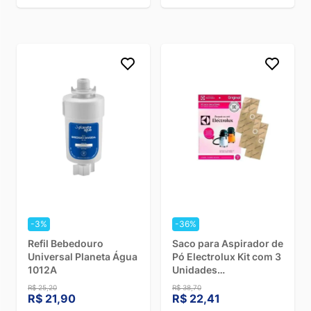
-3%
-36%
Refil Bebedouro
Saco para Aspirador de
Universal Planeta Água
Pó Electrolux Kit com 3
1012A
Unidades
A20/GT2000/3000/200
R$ 25,20
R$ 38,70
R$ 21,90
R$ 22,41