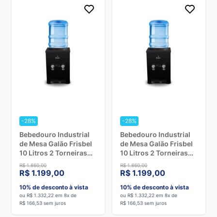
-28%
-28%
Bebedouro Industrial
Bebedouro Industrial
de Mesa Galão Frisbel
de Mesa Galão Frisbel
10 Litros 2 Torneiras
10 Litros 2 Torneiras
Geladas Black - 110V
Geladas Black - 220V
R$ 1.860,00
R$ 1.860,00
R$ 1.199,00
R$ 1.199,00
10% de desconto à vista
10% de desconto à vista
ou R$ 1.332,22 em 8x de
ou R$ 1.332,22 em 8x de
R$ 166,53 sem juros
R$ 166,53 sem juros