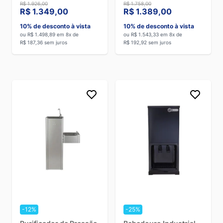
Gelada e 1 Natural
Inox - 220V
R$ 1.926,00
R$ 1.758,00
Black - 110V
R$ 1.349,00
R$ 1.389,00
10% de desconto à vista
10% de desconto à vista
ou R$ 1.498,89 em 8x de
ou R$ 1.543,33 em 8x de
R$ 187,36 sem juros
R$ 192,92 sem juros
-12%
-25%