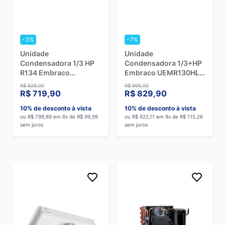
tensão elétrica do seu estabelecimento
, à
voltagem do
equipamento
e aos
indicadores de consumo de energia
.
Procure modelos com
Selo Procel
, que atesta a eficiência
energética dos equipamentos elétricos.
-3%
-7%
Unidade
Unidade
Condensadora 1/3 HP
Condensadora 1/3+HP
R134 Embraco
Embraco UEMR130HLC
UEMR100HLC - 220V
- 220V
R$ 828,00
R$ 995,00
R$ 719,90
R$ 829,90
10% de desconto à vista
10% de desconto à vista
ou R$ 799,89 em 8x de R$ 99,99
ou R$ 922,11 em 8x de R$ 115,26
sem juros
sem juros