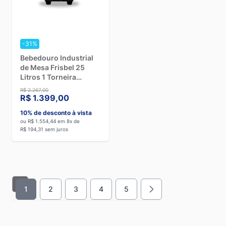
-31%
Bebedouro Industrial
de Mesa Frisbel 25
Litros 1 Torneira
Gelada e 1 Torneira
R$ 2.267,00
Natural Black - 220V
R$ 1.399,00
10% de desconto à vista
ou R$ 1.554,44 em 8x de
R$ 194,31 sem juros
1
2
3
4
5
Você esta lendo a pagina
Página
Página
Página
Página