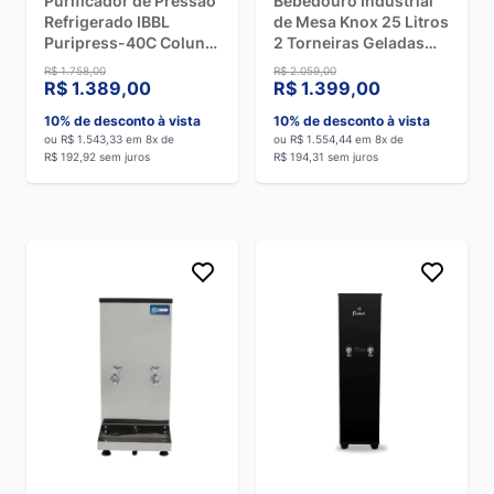
Purificador de Pressão
Bebedouro Industrial
Refrigerado IBBL
de Mesa Knox 25 Litros
Puripress-40C Coluna
2 Torneiras Geladas
Inox - 110V
Black -110V
R$ 1.758,00
R$ 2.059,00
R$ 1.389,00
R$ 1.399,00
10% de desconto à vista
10% de desconto à vista
ou R$ 1.543,33 em 8x de
ou R$ 1.554,44 em 8x de
R$ 192,92 sem juros
R$ 194,31 sem juros