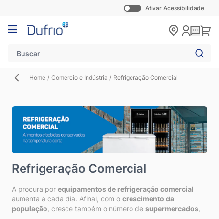
Ativar Acessibilidade
Pular para o conteúdo
Carr
Home
/
Comércio e Indústria
/
Refrigeração Comercial
Refrigeração Comercial
A procura por
equipamentos de refrigeração comercial
aumenta a cada dia. Afinal, com o
crescimento da
população
, cresce também o número de
supermercados
,
restaurantes
, entre outros estabelecimentos que