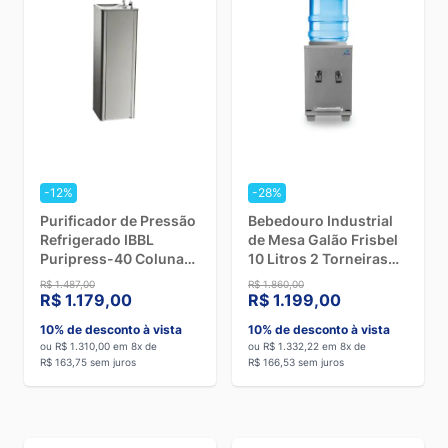
-12%
-28%
Purificador de Pressão
Bebedouro Industrial
Refrigerado IBBL
de Mesa Galão Frisbel
Puripress-40 Coluna
10 Litros 2 Torneiras
Inox - 110V
Geladas Inox Escovado
R$ 1.487,00
R$ 1.860,00
- 220V
R$ 1.179,00
R$ 1.199,00
10% de desconto à vista
10% de desconto à vista
ou R$ 1.310,00 em 8x de
ou R$ 1.332,22 em 8x de
R$ 163,75 sem juros
R$ 166,53 sem juros