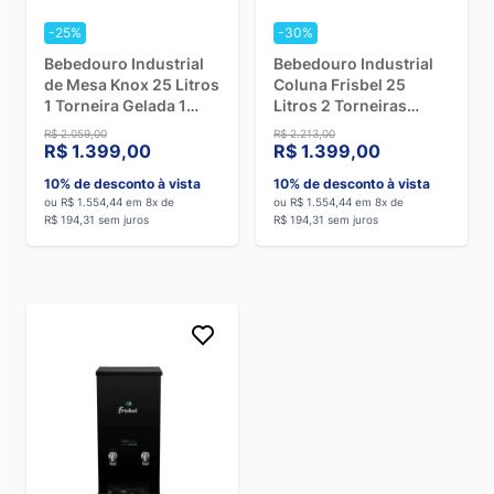
-25%
-30%
Bebedouro Industrial
Bebedouro Industrial
de Mesa Knox 25 Litros
Coluna Frisbel 25
1 Torneira Gelada 1
Litros 2 Torneiras
Natural Inox - 220V
Geladas Black - 110V
R$ 2.059,00
R$ 2.213,00
R$ 1.399,00
R$ 1.399,00
10% de desconto à vista
10% de desconto à vista
ou R$ 1.554,44 em 8x de
ou R$ 1.554,44 em 8x de
R$ 194,31 sem juros
R$ 194,31 sem juros