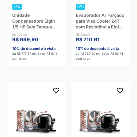
estabelecimentos, possui a frente transparente para que
-3%
-2%
seja possível ver os itens armazenados sem abrir a porta.
Unidade
Evaporador Ar Forçado
Ilha:
é um equipamento horizontal mais comprido e
Condensadora Elgin
para Visa Cooler 24T
compacto que serve para exposição de alimentos resfriados
1/5 HP Sem Tanque
com Resistência Elgin
e congelados. Também possui portas de vidro de correr.
45UCP0065EAI - 220V
45VCM0025ER0 -
R$ 799,00
R$ 806,00
220V
R$ 699,90
R$ 710,91
10% de desconto à vista
10% de desconto à vista
Como escolher equipamentos de
ou R$ 777,67 em 8x de R$ 97,21
ou R$ 789,90 em 8x de R$ 98,74
refrigeração comercial?
sem juros
sem juros
Por serem muito diversos, os
equipamentos de refrigeração
comercial
podem atender diferentes locais e situações.
Por isso, o primeiro passo antes da compra é definir as
necessidades do seu estabelecimento comercial
. A partir
disso, você pode selecionar o
tipo de equipamento
e o
tamanho mais apropriado
. Lembrando que o tamanho
impacta diretamente na
capacidade de armazenamento de
produtos
.
Definido o tipo de aparelho que você precisa, fique atento à