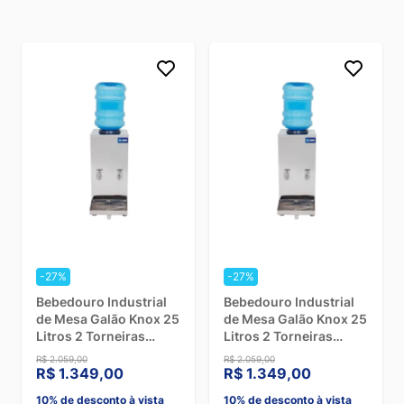
-27%
-27%
Bebedouro Industrial
Bebedouro Industrial
de Mesa Galão Knox 25
de Mesa Galão Knox 25
Litros 2 Torneiras
Litros 2 Torneiras
Geladas Inox - 220V
Geladas Inox - 110V
R$ 2.059,00
R$ 2.059,00
R$ 1.349,00
R$ 1.349,00
10% de desconto à vista
10% de desconto à vista