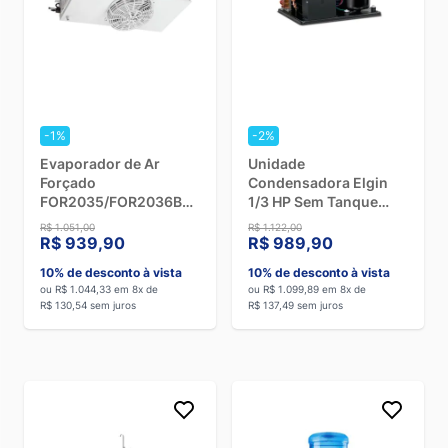
-1%
-2%
Evaporador de Ar
Unidade
Forçado
Condensadora Elgin
FOR2035/FOR2036BCT
1/3 HP Sem Tanque
BCO Elgin
45UCP0115E2I - 220V
R$ 1.051,00
R$ 1.122,00
45FOR3036BCT - 220V
R$ 939,90
R$ 989,90
10% de desconto à vista
10% de desconto à vista
ou R$ 1.044,33 em 8x de
ou R$ 1.099,89 em 8x de
R$ 130,54 sem juros
R$ 137,49 sem juros