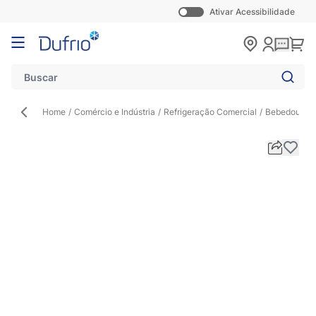
Ativar Acessibilidade
Pular para o conteúdo
Carr
Home
/
Comércio e Indústria
/
Refrigeração Comercial
/
Bebedouro In