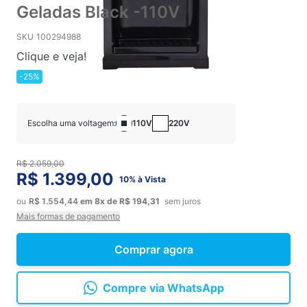
Geladas Black -110V
SKU
100294988
Clique e veja!
-25%
Escolha uma voltagem:
110V
220V
R$ 2.059,00
R$ 1.399,00
10% à Vista
ou
R$ 1.554,44
em
8x
de
R$ 194,31
sem juros
Mais formas de pagamento
Comprar agora
Compre via WhatsApp