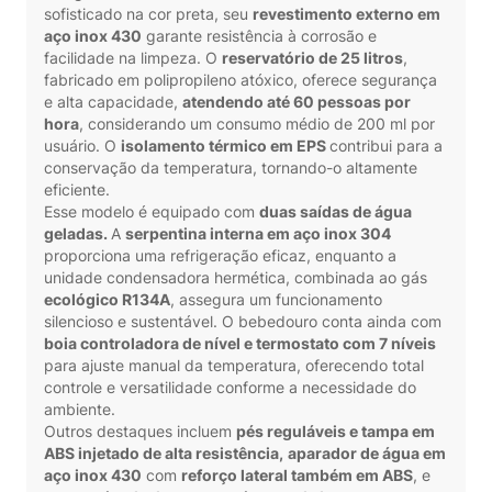
sofisticado na cor preta, seu
revestimento externo em
aço inox 430
garante resistência à corrosão e
facilidade na limpeza. O
reservatório de 25 litros
,
fabricado em polipropileno atóxico, oferece segurança
e alta capacidade,
atendendo até 60 pessoas por
hora
, considerando um consumo médio de 200 ml por
usuário. O
isolamento térmico em EPS
contribui para a
conservação da temperatura, tornando-o altamente
eficiente.
Esse modelo é equipado com
duas saídas de água
geladas.
A
serpentina interna em aço inox 304
proporciona uma refrigeração eficaz, enquanto a
unidade condensadora hermética, combinada ao gás
ecológico R134A
, assegura um funcionamento
silencioso e sustentável. O bebedouro conta ainda com
boia controladora de nível e termostato com 7 níveis
para ajuste manual da temperatura, oferecendo total
controle e versatilidade conforme a necessidade do
ambiente.
Outros destaques incluem
pés reguláveis e tampa em
ABS injetado de alta resistência,
aparador de água em
aço inox 430
com
reforço lateral também em ABS
, e