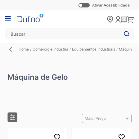
Ativar Acessibilidade
Pular para o conteúdo
Carr
Home
/
Comércio e Indústria
/
Equipamentos Industriais
/
Máquina de
Máquina de Gelo
Maior Preço