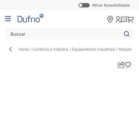
Ativar Acessibilidade
Pular para o conteúdo
Carr
Home
/
Comércio e Indústria
/
Equipamentos Industriais
/
Máquina de