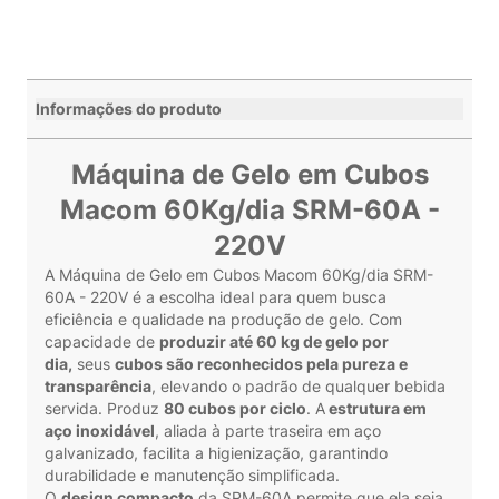
Informações do produto
Máquina de Gelo em Cubos
Macom 60Kg/dia SRM-60A -
220V
A Máquina de Gelo em Cubos Macom 60Kg/dia SRM-
60A - 220V é a escolha ideal para quem busca
eficiência e qualidade na produção de gelo. Com
capacidade de
produzir até 60 kg de gelo por
dia,
seus
cubos são reconhecidos pela pureza e
transparência
, elevando o padrão de qualquer bebida
servida. Produz
80 cubos por ciclo
. A
estrutura em
aço inoxidável
, aliada à parte traseira em aço
galvanizado, facilita a higienização, garantindo
durabilidade e manutenção simplificada.
O
design compacto
da SRM-60A permite que ela seja