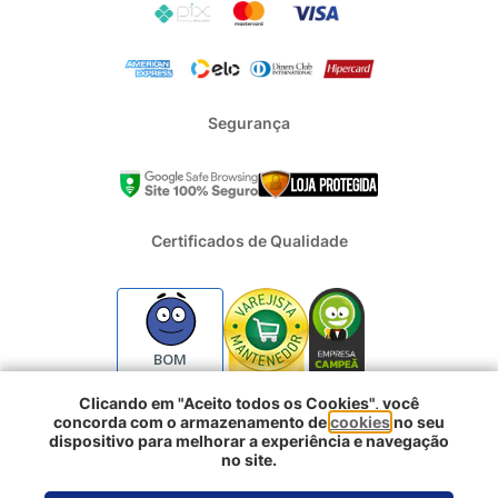
Segurança
Certificados de Qualidade
BOM
Clicando em "Aceito todos os Cookies", você
concorda com o armazenamento de
cookies
no seu
2024 - Todos os direitos reservados | REFRIGERACAO DUFRIO
dispositivo para melhorar a experiência e navegação
COMERCIO E IMPORTACAO S.A. | CNPJ : 01.754.239/0001-10 |
no site.
Logradouro: Rua Voluntarios da Pátria 3303 e 3333 - Sao Geraldo |
Comprar agora
Porto Alegre RS - CEP: 90230-011