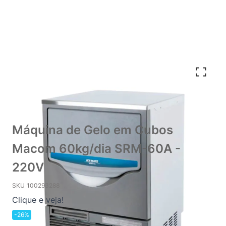
Máquina de Gelo em Cubos
Macom 60kg/dia SRM-60A -
220V
SKU
100293288
Clique e veja!
-26%