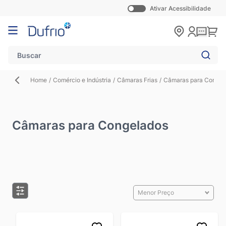
Ativar Acessibilidade
Pular para o conteúdo
Carr
Home
/
Comércio e Indústria
/
Câmaras Frias
/
Câmaras para Congel
Câmaras para Congelados
Menor Preço