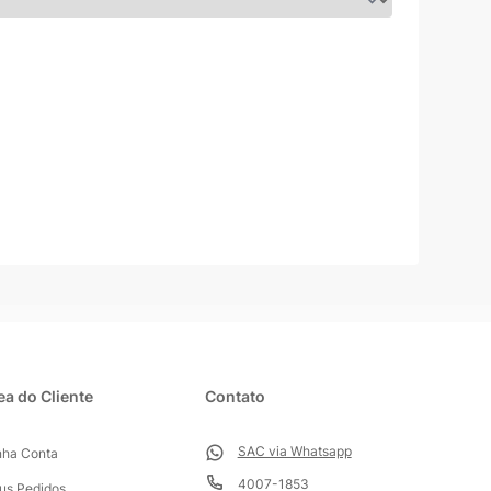
ea do Cliente
Contato
SAC via Whatsapp
nha Conta
4007-1853
us Pedidos