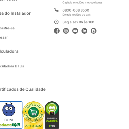
Capitais e regiões metropolitanas
0800-008 8500
ea do Instalador
Demais regiões do país
Seg a sex 8h às 18h
dastre-se
essar
lculadora
lculadora BTUs
rtificados de Qualidade
BOM