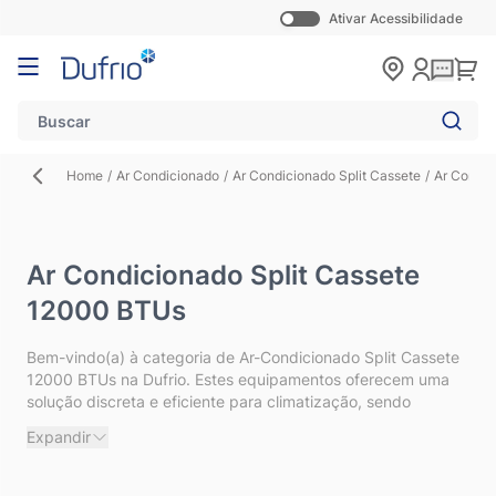
Ativar Acessibilidade
Pular para o conteúdo
Carr
Home
/
Ar Condicionado
/
Ar Condicionado Split Cassete
/
Ar Condic
Ar Condicionado Split Cassete
12000 BTUs
Bem-vindo(a) à categoria de Ar-Condicionado Split Cassete
12000 BTUs na Dufrio. Estes equipamentos oferecem uma
solução discreta e eficiente para climatização, sendo
instalados no teto. Para auxiliá-lo(a) em sua escolha,
Expandir
apresentamos as respostas para as perguntas mais comuns
sobre esta capacidade.