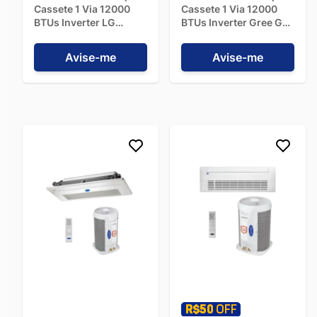
Cassete 1 Via 12000
Cassete 1 Via 12000
BTUs Inverter LG
BTUs Inverter Gree G-
O consumo de energia varia conforme o modelo e a
Quente/Frio
Línea Frio GKC12DA-
tecnologia. Equipamentos com tecnologia Inverter e
ZTNW12GTUAA.ANWZBR1
D6DNA1A - 220V
classificação A no Selo Procel são os mais eficientes,
Avise-me
Avise-me
- 220V
consumindo menos eletricidade em comparação com
modelos convencionais de 12000 BTUs. O consumo
específico em kWh/mês pode ser consultado na etiqueta de
eficiência energética do produto.
Qual a diferença entre um ar-condicionado
Split Cassete e outros modelos Split (como Hi-
Wall ou Piso Teto)?
A diferença principal reside na forma de instalação da
unidade interna e na distribuição do ar. O Split Cassete é
instalado no teto, embutido no forro, com distribuição do ar
por múltiplas vias. O Split Hi-Wall é instalado na parte alta da
parede, com fluxo de ar direcionado horizontalmente. O Piso
Teto pode ser instalado no piso ou no teto, oferecendo alta