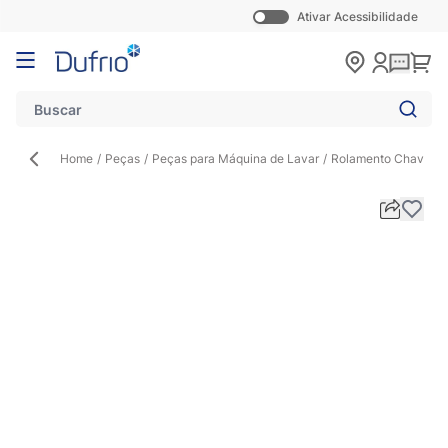
Ativar Acessibilidade
Pular para o conteúdo
Carr
Home
/
Peças
/
Peças para Máquina de Lavar
/
Rolamento Chavetad