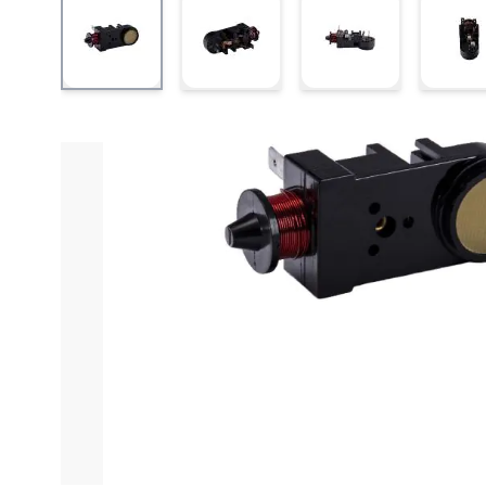
View larger image
View larger image
View larger ima
V
Informações do produto
Características técnica
Rel
O
Relé Embraco 1/4 HP PW FF 8,5 Hulter - 110V
é uma
compressores
e
eletrodomésticos
que utilizam
mot
para o aumento da
vida útil do motor
, oferecendo m
Projetado para proporcionar
alto desempenho
, o
rel
complicações. Compatível com
motores de até 1/4 H
elétrica
ou
sobreaquecimentos
, comuns em aplicaçõ