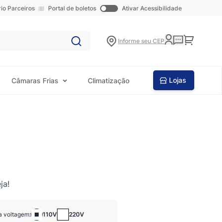
rio Parceiros
Portal de boletos
Ativar Acessibilidade
Carrinho
Informe seu CEP
Lojas
Câmaras Frias
Climatização
ja!
a voltagem:
110V
220V