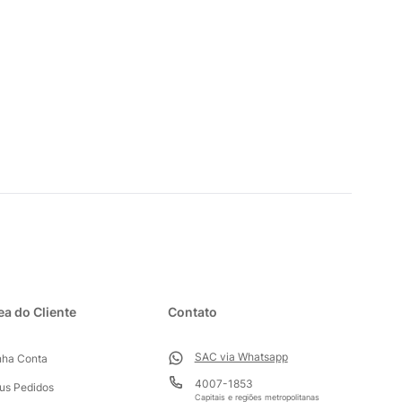
ea do Cliente
Contato
SAC via Whatsapp
nha Conta
4007-1853
us Pedidos
Capitais e regiões metropolitanas