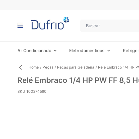
Pular para o conteúdo
Ar Condicionado
Eletrodomésticos
Refrige
Home
/
Peças
/
Peças para Geladeira
/
Relé Embraco 1/4 HP PW
Relé Embraco 1/4 HP PW FF 8,5 Hu
SKU
100274590