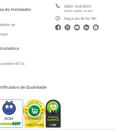
0800-008 8500
ea do Instalador
Demais regiões do país
Seg a sex 8h às 18h
dastre-se
essar
lculadora
lculadora BTUs
rtificados de Qualidade
BOM