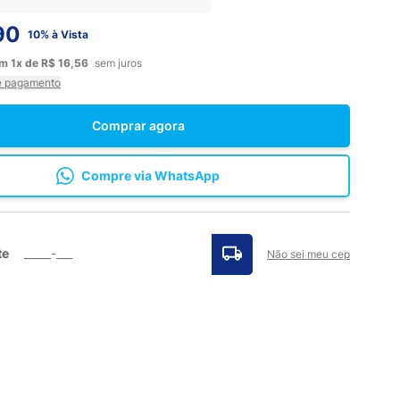
90
10% à Vista
em
1x
de
R$ 16,56
sem juros
e pagamento
Comprar agora
Compre via WhatsApp
te
Não sei meu cep