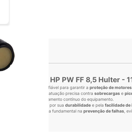
ge
iew larger image
s
é Embraco 1/4 HP PW FF 8,5 Hulter - 
 solução eficiente e confiável para garantir a
proteção de motores 
ores monofásicos
. Com atuação precisa contra
sobrecargas
e
pic
ais
segurança
ao funcionamento contínuo do equipamento.
é da Hulter
é reconhecido por sua
durabilidade
e pela
facilidade de
P
, ele atua como uma peça fundamental na
prevenção de falhas
, e
es de refrigeração.