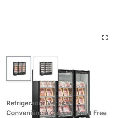
View larger image
View larger image
Refrigerador Vertical
Conveniência Gelopar Frost Free