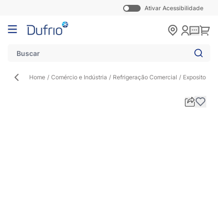
Ativar Acessibilidade
Pular para o conteúdo
Carr
Home
/
Comércio e Indústria
/
Refrigeração Comercial
/
Expositor de