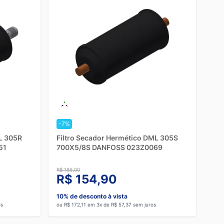
-7%
L 305R
Filtro Secador Hermético DML 305S
51
700X5/8S DANFOSS 023Z0069
R$ 186,00
R$ 154,90
10% de desconto à vista
os
ou R$ 172,11 em 3x de R$ 57,37 sem juros