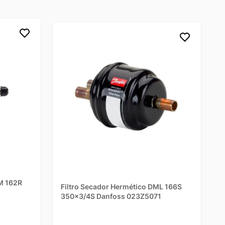
M 162R
Filtro Secador Hermético DML 166S
350x3/4S Danfoss 023Z5071