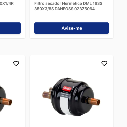
10X1/4R
Filtro secador Hermético DML 163S
350X3/8S DANFOSS 023Z5064
Avise-me