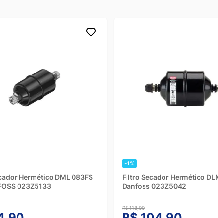
-1%
ecador Hermético DML 083FS
Filtro Secador Hermético DL
FOSS 023Z5133
Danfoss 023Z5042
R$ 118,00
4,90
R$ 104,90