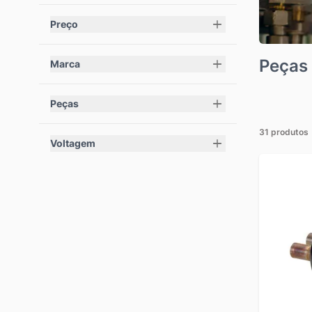
Preço
filter
Peças
Marca
filter
Peças
filter
31 produtos
Voltagem
filter