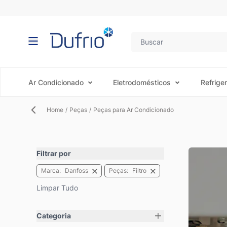
Pular para o conteúdo
Ar Condicionado
Eletrodomésticos
Refrige
Home
/
Peças
/
Peças para Ar Condicionado
Filtrar por
Marca
Danfoss
Peças
Filtro
Limpar Tudo
Pular para a lista de produtos
Categoria
filter