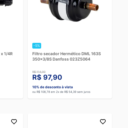
-5%
 x 1/4R
Filtro secador Hermético DML 163S
350x3/8S Danfoss 023Z5064
R$ 114,00
R$ 97,90
10% de desconto à vista
ou R$ 108,78 em 2x de R$ 54,39 sem juros