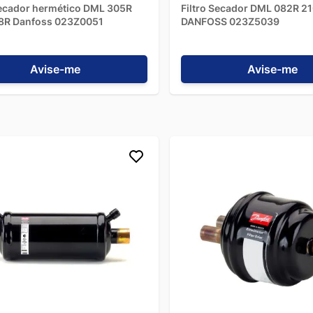
secador hermético DML 305R
Filtro Secador DML 082R 2
8R Danfoss 023Z0051
DANFOSS 023Z5039
Avise-me
Avise-me