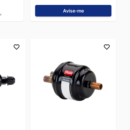
Avise-me
s