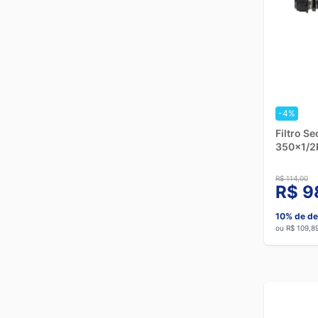
-4%
Filtro S
350x1/2
R$ 114,00
R$ 9
10% de de
ou R$ 109,8