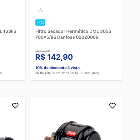
-4%
ML 163FS
Filtro Secador Hermético DML 305S
700x5/8S Danfoss 023Z0069
R$ 166,00
R$ 142,90
10% de desconto à vista
s
ou R$ 158,78 em 3x de R$ 52,93 sem juros