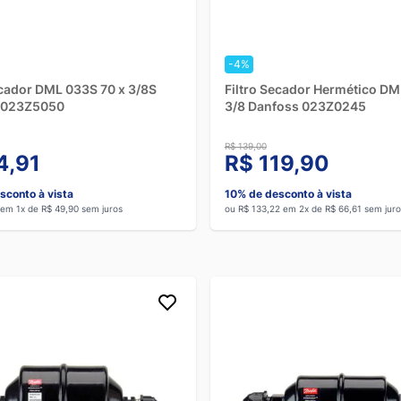
-4%
ecador DML 033S 70 x 3/8S
Filtro Secador Hermético D
 023Z5050
3/8 Danfoss 023Z0245
R$ 139,00
4,91
R$ 119,90
sconto à vista
10% de desconto à vista
 em 1x de R$ 49,90 sem juros
ou R$ 133,22 em 2x de R$ 66,61 sem juro