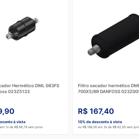
ecador Hermético DML 083FS
Filtro secador hermético DM
foss 023Z5133
700X5/8R DANFOSS 023Z00
9,90
R$ 167,40
sconto à vista
10% de desconto à vista
 em 1x de R$ 88,78 sem juros
ou R$ 186,00 em 3x de R$ 62,00 sem jur