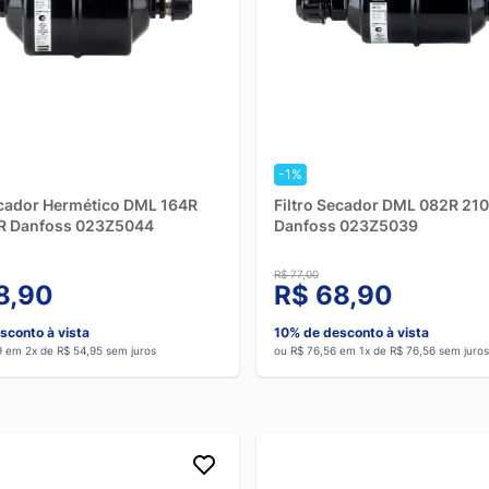
-1%
ecador Hermético DML 164R
Filtro Secador DML 082R 210
R Danfoss 023Z5044
Danfoss 023Z5039
R$ 77,00
8,90
R$ 68,90
sconto à vista
10% de desconto à vista
9 em 2x de R$ 54,95 sem juros
ou R$ 76,56 em 1x de R$ 76,56 sem juros