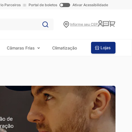
rio Parceiros
Portal de boletos
Ativar Acessibilidade
Carrinho
Informe seu CEP
Lojas
Câmaras Frias
Climatização