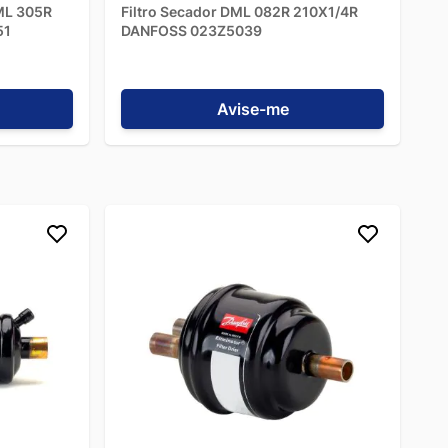
DML 305R
Filtro Secador DML 082R 210X1/4R
51
DANFOSS 023Z5039
Avise-me