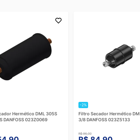
-2%
ecador Hermético DML 305S
Filtro Secador Hermético D
S DANFOSS 023Z0069
3/8 DANFOSS 023Z5133
R$ 96,00
54,90
R$ 84,90