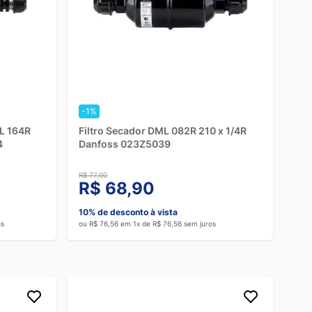
-1%
L 164R
Filtro Secador DML 082R 210 x 1/4R
4
Danfoss 023Z5039
R$ 77,00
R$ 68,90
10% de desconto à vista
os
ou R$ 76,56 em 1x de R$ 76,56 sem juros