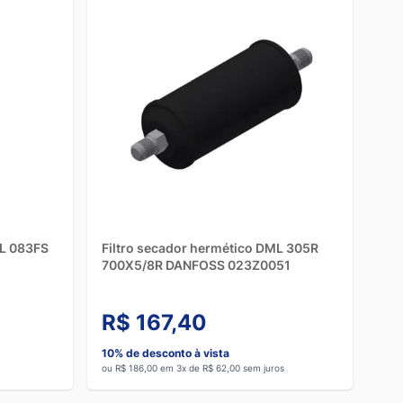
ML 083FS
Filtro secador hermético DML 305R
700X5/8R DANFOSS 023Z0051
R$ 167,40
10% de desconto à vista
ou R$ 186,00 em 3x de R$ 62,00 sem juros