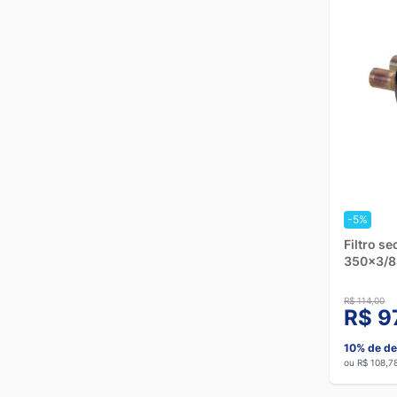
-5%
Filtro s
350x3/8
R$ 114,00
R$ 9
10% de de
ou R$ 108,7