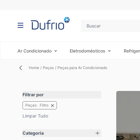
Pular para o conteúdo
Ar Condicionado
Eletrodomésticos
Refrige
Home
/
Peças
/
Peças para Ar Condicionado
Filtrar por
Peças
Filtro
Limpar Tudo
Pular para a lista de produtos
Categoria
filter