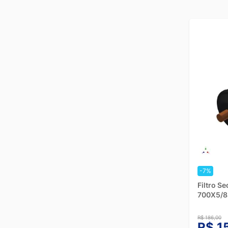
-7%
Filtro S
700X5/8
R$ 186,00
R$ 1