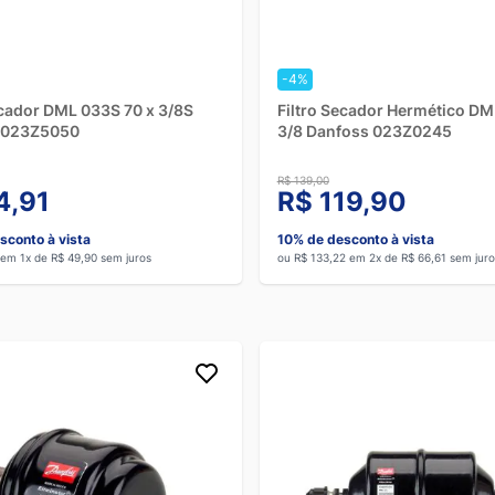
-4%
ecador DML 033S 70 x 3/8S
Filtro Secador Hermético D
 023Z5050
3/8 Danfoss 023Z0245
R$ 139,00
4,91
R$ 119,90
sconto à vista
10% de desconto à vista
 em 1x de R$ 49,90 sem juros
ou R$ 133,22 em 2x de R$ 66,61 sem juro