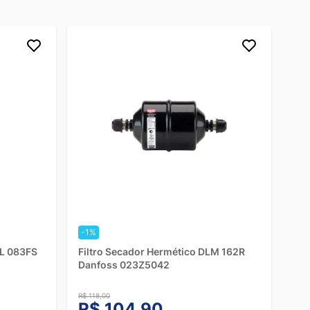
-1%
ML 083FS
Filtro Secador Hermético DLM 162R
Danfoss 023Z5042
R$ 118,00
R$ 104,90