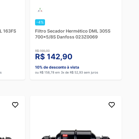
-4%
ML 163FS
Filtro Secador Hermético DML 305S
700x5/8S Danfoss 023Z0069
R$ 166,00
R$ 142,90
10% de desconto à vista
s
ou R$ 158,78 em 3x de R$ 52,93 sem juros