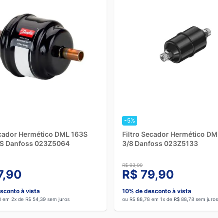
-5%
ecador Hermético DML 163S
Filtro Secador Hermético D
S Danfoss 023Z5064
3/8 Danfoss 023Z5133
R$ 93,00
7,90
R$ 79,90
sconto à vista
10% de desconto à vista
8 em 2x de R$ 54,39 sem juros
ou R$ 88,78 em 1x de R$ 88,78 sem juros