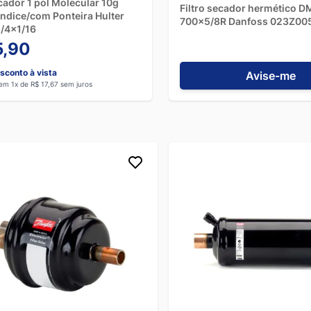
ecador 1 pol Molecular 10g
Filtro secador hermético 
dice/com Ponteira Hulter
700x5/8R Danfoss 023Z00
/4x1/16
5,90
sconto à vista
Avise-me
em 1x de R$ 17,67 sem juros