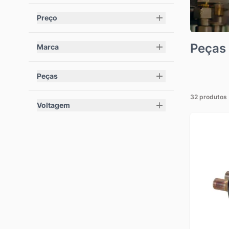
Preço
filter
Peças
Marca
filter
Peças
filter
32 produtos
Voltagem
filter