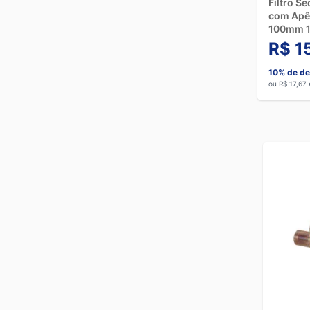
Filtro S
com Apên
100mm 1
R$ 1
10% de de
ou R$ 17,67 