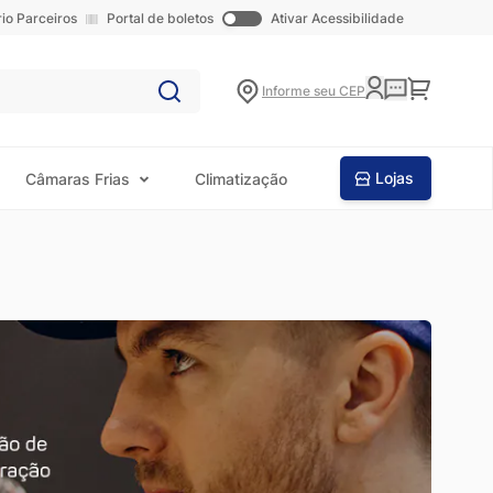
rio Parceiros
Portal de boletos
Ativar Acessibilidade
Carrinho
Informe seu CEP
Lojas
Câmaras Frias
Climatização