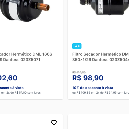
-4%
ecador Hermético DML 166S
Filtro Secador Hermético DM
S Danfoss 023Z5071
350x1/2R Danfoss 023Z504
R$ 114,00
02,60
R$ 98,90
sconto à vista
10% de desconto à vista
0 em 2x de R$ 57,00 sem juros
ou R$ 109,89 em 2x de R$ 54,95 sem jur