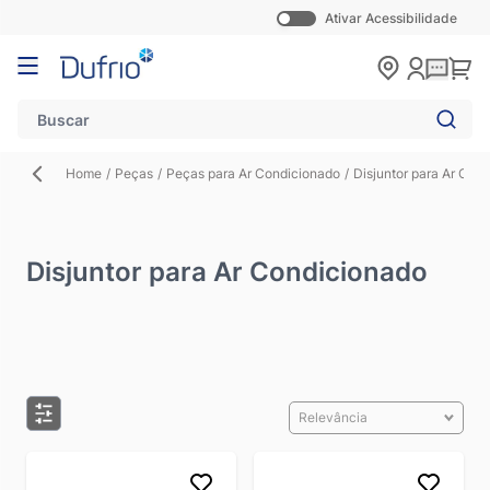
Ativar Acessibilidade
Pular para o conteúdo
Carr
Home
/
Peças
/
Peças para Ar Condicionado
/
Disjuntor para Ar Con
Disjuntor para Ar Condicionado
Relevância