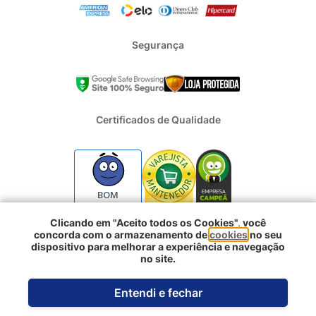
Segurança
Certificados de Qualidade
BOM
Clicando em "Aceito todos os Cookies", você
concorda com o armazenamento de
cookies
no seu
2024 - Todos os direitos reservados | REFRIGERACAO DUFRIO
dispositivo para melhorar a experiência e navegação
COMERCIO E IMPORTACAO S.A. | CNPJ : 01.754.239/0001-10 |
no site.
Logradouro: Rua Voluntarios da Pátria 3303 e 3333 - Sao Geraldo |
Porto Alegre RS - CEP: 90230-011
Entendi e fechar
Desenvolvido pela