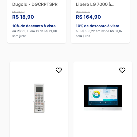
Dugold - DGCRPTSPR
Libero LG 7000 à
24000 BTUs Quente
R$ 24,10
R$ 216,00
Frio - AKB74375403
R$ 18,90
R$ 164,90
10% de desconto à vista
10% de desconto à vista
ou R$ 21,00 em 1x de R$ 21,00
ou R$ 183,22 em 3x de R$ 61,07
sem juros
sem juros