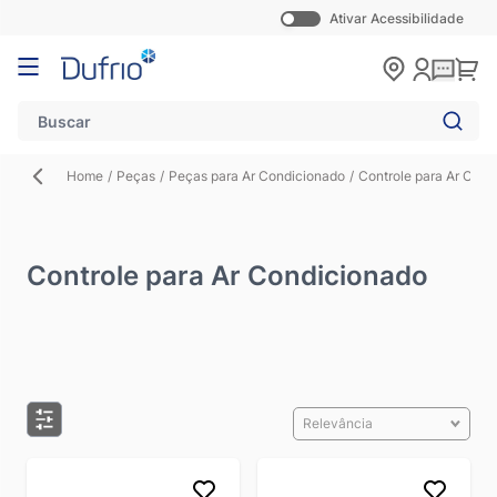
Ativar Acessibilidade
Pular para o conteúdo
Carr
Home
/
Peças
/
Peças para Ar Condicionado
/
Controle para Ar Cond
Controle para Ar Condicionado
Relevância