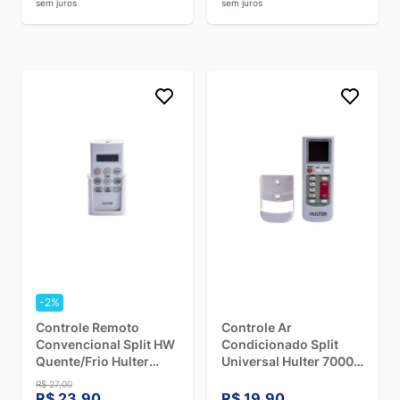
sem juros
sem juros
-2%
Controle Remoto
Controle Ar
Convencional Split HW
Condicionado Split
Quente/Frio Hulter
Universal Hulter 7000 a
HT1CRCFLGA
60000 BTUs -
R$ 27,00
HT1109IIA
R$ 23,90
R$ 19,90