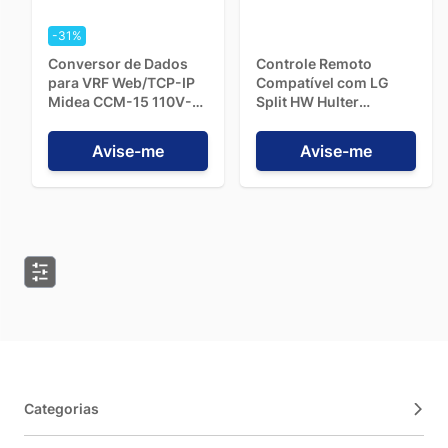
-31%
Conversor de Dados
Controle Remoto
para VRF Web/TCP-IP
Compatível com LG
Midea CCM-15 110V-
Split HW Hulter
220V
HT1CRINVFLGA
Avise-me
Avise-me
Categorias