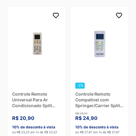
-2%
Controle Remoto
Controle Remoto
Universal Para Ar
Compatível com
Condicionado Split
Springer/Carrier Split
Dugold 4000 em 1
HW 7000 a 22000 BTUs
R$ 28,10
Hulter HT1CRRG52A
R$ 20,90
R$ 24,90
10% de desconto à vista
10% de desconto à vista
ou R$ 23,22 em 1x de R$ 23,22
ou R$ 27,67 em 1x de R$ 27,67