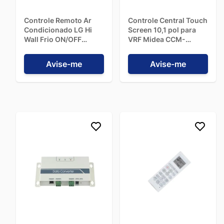
Controle Remoto Ar
Controle Central Touch
Condicionado LG Hi
Screen 10,1 pol para
Wall Frio ON/OFF
VRF Midea CCM-
AKB73598004
270B/WS 110V-220V
Avise-me
Avise-me