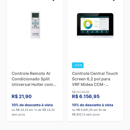
-33%
Controle Remoto Ar
Controle Central Touch
Condicionado Split
Screen 6,2 pol para
Universal Hulter com
VRF Midea CCM-
Display Luminoso
180A/WS - 110V-220V
R$ 10.142,00
HT1KT-528A
R$ 21,90
R$ 6.156,95
10% de desconto à vista
10% de desconto à vista
ou R$ 24,33 em 1x de R$ 24,33
ou R$ 6.841,05 em 8x de
sem juros
R$ 855,13 sem juros