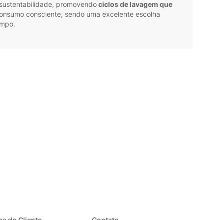
 sustentabilidade, promovendo
ciclos de lavagem que
 consumo consciente, sendo uma excelente escolha
empo.
ea do Cliente
Contato