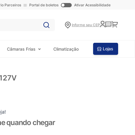
rio Parceiros
Portal de boletos
Ativar Acessibilidade
Carrinho
Informe seu CEP
Lojas
Câmaras Frias
Climatização
 127V
ja!
me quando chegar