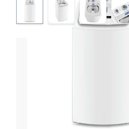
View larger image
View larger image
View larger ima
V
Informações do produto
Características técnica
Máquina de Lavar R
A Máquina de Lavar Roupas Electrolux Efficient Car
capacidade de 9kg, é perfeita para famílias que bu
tratadas com delicadeza, preservando a qualidade do
evitando o desgaste prematuro das fibras e oferece
Um dos grandes diferenciais desta lavadora é sua
gav
resíduos nas roupas. Isso aumenta a eficiência da la
conta com um compartimento exclusivo para o ama
do processo.