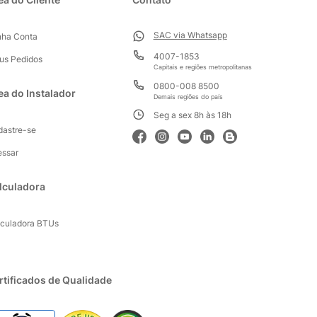
SAC via Whatsapp
nha Conta
4007-1853
us Pedidos
Capitais e regiões metropolitanas
0800-008 8500
ea do Instalador
Demais regiões do país
Seg a sex 8h às 18h
dastre-se
essar
lculadora
lculadora BTUs
rtificados de Qualidade