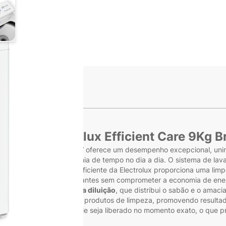
ge
iew larger image
s
oupas Electrolux Efficient Care 9Kg 
e 9Kg Branca LED09 - 127V oferece um desempenho excepcional, uni
scam praticidade e economia de tempo no dia a dia. O sistema de l
s tecidos. A tecnologia eficiente da Electrolux proporciona uma li
ndo resultados impressionantes sem comprometer a economia de ene
eta dosadora de máxima diluição
, que distribui o sabão e o amac
vagem e otimiza o uso dos produtos de limpeza, promovendo resultad
ciante
, garantindo que ele seja liberado no momento exato, o que 