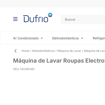
Pular para o conteúdo
Ar Condicionado
Eletrodomésticos
Refrige
Home
/
Eletrodomésticos
/
Máquina de Lavar
/
Máquina de Lava
Máquina de Lavar Roupas Electro
SKU
100291461