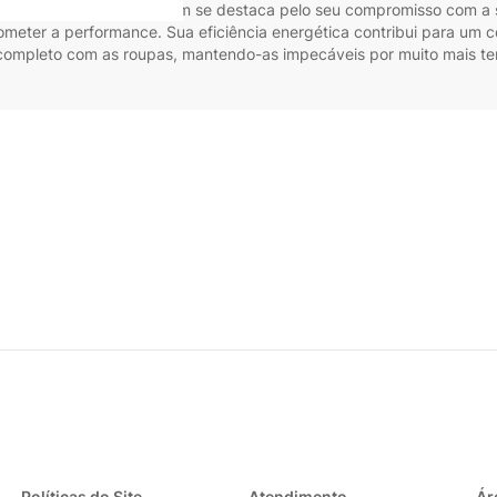
 Efficient Care 9Kg também se destaca pelo seu compromisso com a
meter a performance. Sua eficiência energética contribui para um
 completo com as roupas, mantendo-as impecáveis por muito mais t
Políticas do Site
Atendimento
Ár