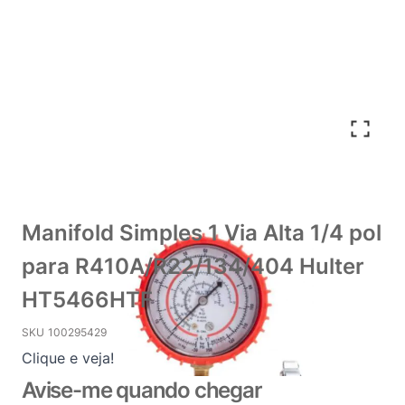
Manifold Simples 1 Via Alta 1/4 pol
para R410A/R22/134/404 Hulter
HT5466HTF
SKU
100295429
Clique e veja!
Avise-me quando chegar