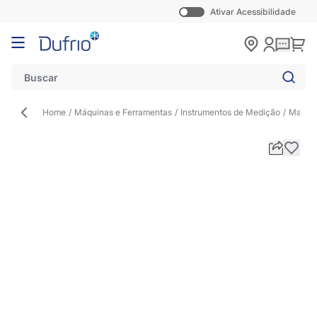
Ativar Acessibilidade
Pular para o conteúdo
Carr
Home
/
Máquinas e Ferramentas
/
Instrumentos de Medição
/
Manifo