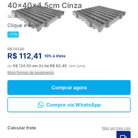
40x40x4,5cm Cinza
SKU
100291319
Clique e veja!
-17%
R$ 151,20
R$ 112,41
10% à Vista
ou
R$ 124,90
em
2x
de
R$ 62,45
sem juros
Mais formas de pagamento
Comprar agora
Compre via WhatsApp
Calcular frete
Não sei meu cep