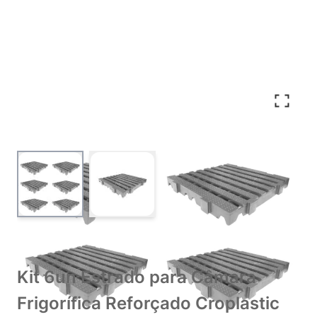
View larger image
View larger image
Kit 6un Estrado para Câmara
Frigorífica Reforçado Croplastic