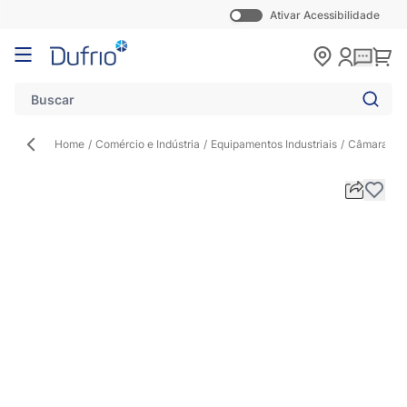
Ativar Acessibilidade
Pular para o conteúdo
Carr
Home
/
Comércio e Indústria
/
Equipamentos Industriais
/
Câmaras Fr