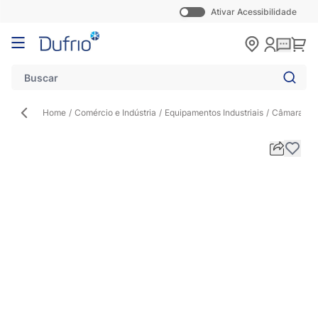
Ativar Acessibilidade
Pular para o conteúdo
Carr
Home
/
Comércio e Indústria
/
Equipamentos Industriais
/
Câmaras Fr