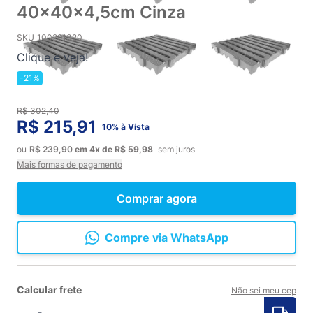
40x40x4,5cm Cinza
SKU
100291320
Clique e veja!
-21%
R$ 302,40
R$ 215,91
10% à Vista
ou
R$ 239,90
em
4x
de
R$ 59,98
sem juros
Mais formas de pagamento
Comprar agora
Compre via WhatsApp
Calcular frete
Não sei meu cep