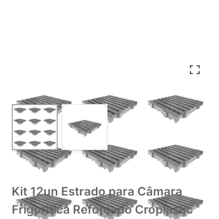
View larger image
View larger image
Kit 12un Estrado para Câmara
Frigorífica Reforçado Croplastic