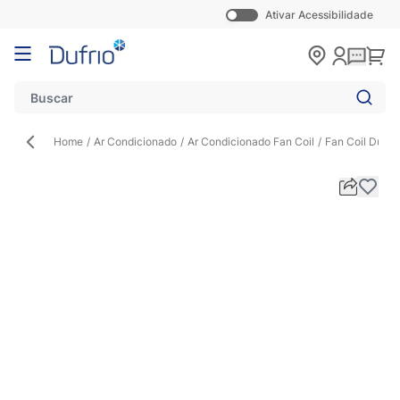
Ativar Acessibilidade
Pular para o conteúdo
Carr
Home
/
Ar Condicionado
/
Ar Condicionado Fan Coil
/
Fan Coil Duto