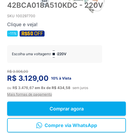
42BCA018A510KDC - 220V
SKU
100297700
Clique e veja!
-11%
Escolha uma voltagem:
220V
R$ 3.906,00
R$ 3.129,00
10% à Vista
ou
R$ 3.476,67
em
8x
de
R$ 434,58
sem juros
Mais formas de pagamento
Comprar agora
Compre via WhatsApp