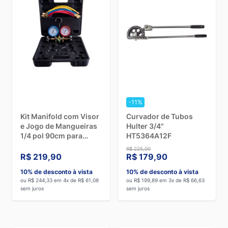
-11%
Kit Manifold com Visor
Curvador de Tubos
e Jogo de Mangueiras
Hulter 3/4"
1/4 pol 90cm para
HT5364A12F
R22/134/404/407
R$ 225,00
Hulter HT5536GPF
R$ 219,90
R$ 179,90
10% de desconto à vista
10% de desconto à vista
ou R$ 244,33 em 4x de R$ 61,08
ou R$ 199,89 em 3x de R$ 66,63
sem juros
sem juros