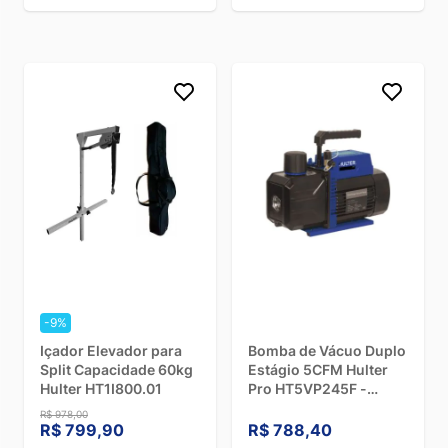
-9%
Içador Elevador para
Bomba de Vácuo Duplo
Split Capacidade 60kg
Estágio 5CFM Hulter
Hulter HT1I800.01
Pro HT5VP245F -
Bivolt
R$ 978,00
R$ 799,90
R$ 788,40