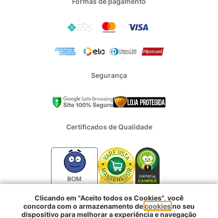
Formas de pagamento
Segurança
Certificados de Qualidade
BOM
Clicando em "Aceito todos os Cookies", você
concorda com o armazenamento de
cookies
no seu
2024 - Todos os direitos reservados | REFRIGERACAO DUFRIO
dispositivo para melhorar a experiência e navegação