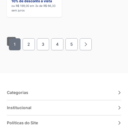
10% de desconto à vista
ou R$ 199,00 em 3x de R$ 66,33
sem juros
1
2
3
4
5
Você esta lendo a pagina
Página
Página
Página
Página
Categorias
Institucional
Políticas do Site