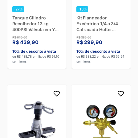
-27%
-13%
Tanque Cilindro
Kit Flangeador
Recolhedor 13 kg
Excêntrico 1/4 a 3/4
400PSI Válvula em Y
Catracado Hulter
Respiro Hulter
HT5R806FTLF
R$ 670,00
R$ 385,00
R$ 439,90
R$ 299,90
10% de desconto à vista
10% de desconto à vista
ou R$ 488,78 em 8x de R$ 61,10
ou R$ 333,22 em 6x de R$ 55,54
sem juros
sem juros