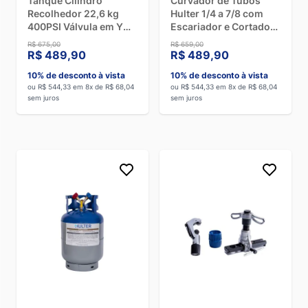
Tanque Cilindro
Curvador de Tubos
Recolhedor 22,6 kg
Hulter 1/4 a 7/8 com
400PSI Válvula em Y
Escariador e Cortador
Respiro Hulter
HT5999F
R$ 675,00
R$ 659,00
R$ 489,90
R$ 489,90
10% de desconto à vista
10% de desconto à vista
ou R$ 544,33 em 8x de R$ 68,04
ou R$ 544,33 em 8x de R$ 68,04
sem juros
sem juros