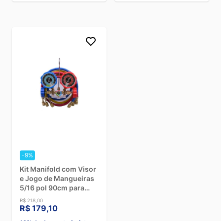
-9%
Kit Manifold com Visor
e Jogo de Mangueiras
5/16 pol 90cm para
R1234 Hulter
R$ 218,00
HT51234GF
R$ 179,10