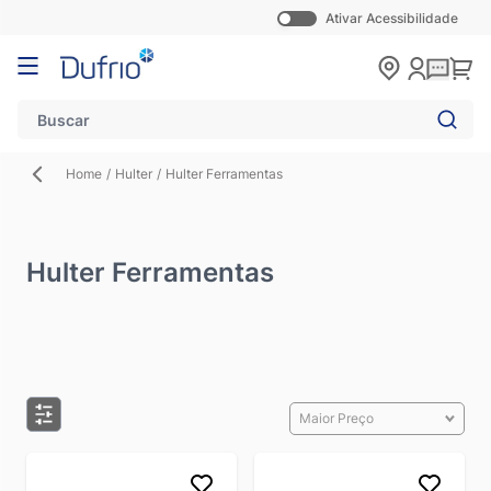
Ativar Acessibilidade
Pular para o conteúdo
Carr
Home
/
Hulter
/
Hulter Ferramentas
Hulter Ferramentas
Maior Preço