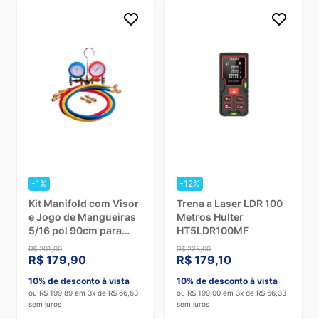
-1%
-12%
Kit Manifold com Visor
Trena a Laser LDR 100
e Jogo de Mangueiras
Metros Hulter
5/16 pol 90cm para
HT5LDR100MF
R410/R22/134/404
R$ 201,00
R$ 225,00
Hulter HT5536HF
R$ 179,90
R$ 179,10
10% de desconto à vista
10% de desconto à vista
ou R$ 199,89 em 3x de R$ 66,63
ou R$ 199,00 em 3x de R$ 66,33
sem juros
sem juros