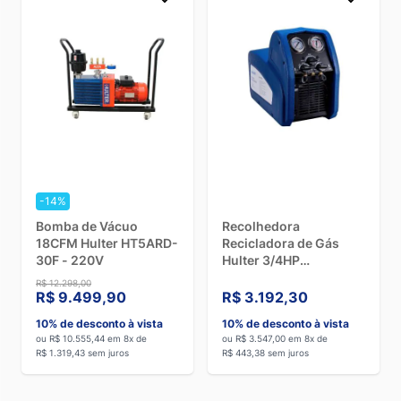
-14%
Bomba de Vácuo
Recolhedora
18CFM Hulter HT5ARD-
Recicladora de Gás
30F - 220V
Hulter 3/4HP
HT5RECO250MSD -
R$ 12.298,00
Bivolt
R$ 9.499,90
R$ 3.192,30
10% de desconto à vista
10% de desconto à vista
ou R$ 10.555,44 em 8x de
ou R$ 3.547,00 em 8x de
R$ 1.319,43 sem juros
R$ 443,38 sem juros