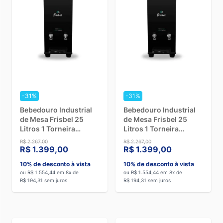
-31%
-31%
Bebedouro Industrial
Bebedouro Industrial
de Mesa Frisbel 25
de Mesa Frisbel 25
Litros 1 Torneira
Litros 1 Torneira
Gelada e 1 Torneira
Gelada e 1 Natural
R$ 2.267,00
R$ 2.267,00
Natural Black - 220V
Black - 110V
R$ 1.399,00
R$ 1.399,00
10% de desconto à vista
10% de desconto à vista
ou R$ 1.554,44 em 8x de
ou R$ 1.554,44 em 8x de
R$ 194,31 sem juros
R$ 194,31 sem juros