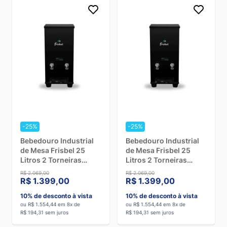
-25%
-25%
Bebedouro Industrial
Bebedouro Industrial
de Mesa Frisbel 25
de Mesa Frisbel 25
Litros 2 Torneiras
Litros 2 Torneiras
Geladas Black - 220V
Geladas Black - 110V
R$ 2.069,00
R$ 2.069,00
R$ 1.399,00
R$ 1.399,00
10% de desconto à vista
10% de desconto à vista
ou R$ 1.554,44 em 8x de
ou R$ 1.554,44 em 8x de
R$ 194,31 sem juros
R$ 194,31 sem juros