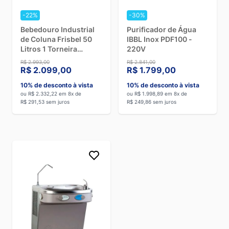
-22%
-30%
Bebedouro Industrial
Purificador de Água
de Coluna Frisbel 50
IBBL Inox PDF100 -
Litros 1 Torneira
220V
Gelada e 1 Natural Inox
R$ 2.993,00
R$ 2.841,00
- 220V
R$ 2.099,00
R$ 1.799,00
10% de desconto à vista
10% de desconto à vista
ou R$ 2.332,22 em 8x de
ou R$ 1.998,89 em 8x de
R$ 291,53 sem juros
R$ 249,86 sem juros