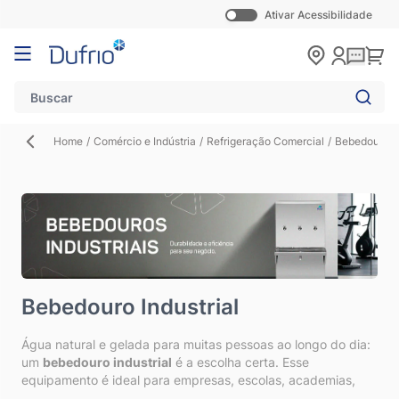
Ativar Acessibilidade
Pular para o conteúdo
Carr
Home
/
Comércio e Indústria
/
Refrigeração Comercial
/
Bebedouro In
Bebedouro Industrial
Água natural e gelada para muitas pessoas ao longo do dia:
um
bebedouro industrial
é a escolha certa. Esse
equipamento é ideal para empresas, escolas, academias,
hospitais e qualquer outro lugar com grande circulação de