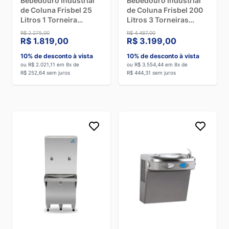
Bebedouro Industrial
Bebedouro Industrial
de Coluna Frisbel 25
de Coluna Frisbel 200
Litros 1 Torneira
Litros 3 Torneiras
Gelada e 1 Natural Inox
Geladas e 1 Natural
R$ 2.275,00
R$ 4.487,00
- 110V
Inox - 220V
R$ 1.819,00
R$ 3.199,00
10% de desconto à vista
10% de desconto à vista
ou R$ 2.021,11 em 8x de
ou R$ 3.554,44 em 8x de
R$ 252,64 sem juros
R$ 444,31 sem juros