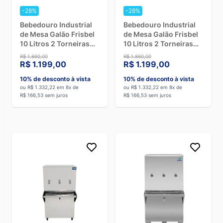
Escolha o local certo
– Precisa ter um ponto de água e um
-28%
-28%
ralo por perto para escoamento.
Bebedouro Industrial
Bebedouro Industrial
de Mesa Galão Frisbel
de Mesa Galão Frisbel
Faça a conexão hidráulica
– O equipamento deve ser ligado
10 Litros 2 Torneiras
10 Litros 2 Torneiras
diretamente à tubulação de água.
Geladas Black - 110V
Geladas Black - 220V
R$ 1.860,00
R$ 1.860,00
R$ 1.199,00
R$ 1.199,00
Conecte à energia elétrica
– Verifique a voltagem e use uma
tomada exclusiva para evitar sobrecargas.
10% de desconto à vista
10% de desconto à vista
ou R$ 1.332,22 em 8x de
ou R$ 1.332,22 em 8x de
Teste antes do uso
– Após ligar, espere alguns minutos para
R$ 166,53 sem juros
R$ 166,53 sem juros
garantir que a água esteja bem gelada.
Se não quiser ter trabalho, vale a pena contratar um
profissional para garantir que tudo fique perfeito!
Como limpar um bebedouro industrial?
Manter uma regularidade na limpeza é essencial para
garantir uma excelente qualidade da água e aumentar a vida
útil do equipamento. Veja como fazer: