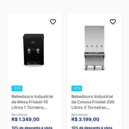
-22%
-21%
Bebedouro Industrial
Bebedouro Industrial
de Mesa Frisbel 10
de Coluna Frisbel 200
Litros 1 Torneira
Litros 3 Torneiras
Gelada e 1 Natural
Geladas e 1 Natural
R$ 1.926,00
R$ 4.487,00
Black - 110V
Inox - 110V
R$ 1.349,00
R$ 3.199,00
10% de desconto à vista
10% de desconto à vista