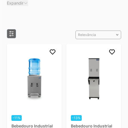
Expandir
pessoas. Aqui na
Dufrio
, temos vários modelos para atender
diferentes necessidades, dispondo de bebedouros com
capacidade de 10 litros, 25 litros, 50 litros, 100 litros e 200
litros.
Relevância
Como funciona um bebedouro industrial?
O
bebedouro industrial
funciona de forma simples e
prática. Ele é conectado diretamente à rede de água e usa
um sistema de refrigeração para manter a água sempre
gelada. Dependendo do modelo, a refrigeração pode ser
feita por compressor (mais potente e indicado para alta
demanda) ou por placa eletrônica (mais compacto e
econômico).
Confira abaixo os modelos de bebedouro que trabalhamos
na Dufrio.
-11%
-13%
Tipos de Bebedouro Industrial
Bebedouro Industrial
Bebedouro Industrial