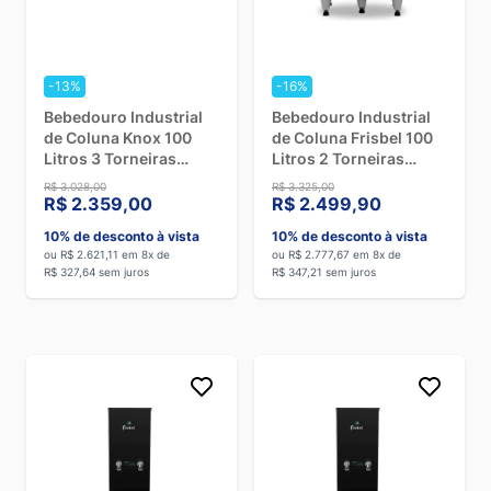
Desligue o bebedouro da tomada
para evitar qualquer
risco.
Limpe o reservatório e as torneiras
com uma esponja macia
-13%
-16%
e sabão neutro.
Bebedouro Industrial
Bebedouro Industrial
Higienize o sistema interno
– Se o modelo tiver filtro, siga
de Coluna Knox 100
de Coluna Frisbel 100
as instruções do fabricante para trocá-lo no período correto.
Litros 3 Torneiras
Litros 2 Torneiras
Geladas Inox - 110V
Geladas e 1 Natural
R$ 3.028,00
R$ 3.325,00
Passe um pano úmido na parte externa
para remover a
Inox - 110V
R$ 2.359,00
R$ 2.499,90
poeira e a sujeira acumulada.
10% de desconto à vista
10% de desconto à vista
Enxágue bem e seque
ou R$ 2.621,11 em 8x de
antes de religar o equipamento.
ou R$ 2.777,67 em 8x de
R$ 327,64 sem juros
R$ 347,21 sem juros
Como escolher o melhor bebedouro
industrial?
Na hora de comprar, você deve levar em conta:
✅
Número de pessoas
– Quanto maior a circulação, maior
deve ser a capacidade do equipamento.