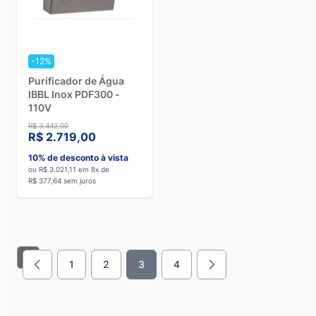
-12%
Purificador de Água
IBBL Inox PDF300 -
110V
R$ 3.442,00
R$ 2.719,00
10% de desconto à vista
ou R$ 3.021,11 em 8x de
R$ 377,64 sem juros
1
2
3
4
Página
Página
Você esta lendo a pagina
Página