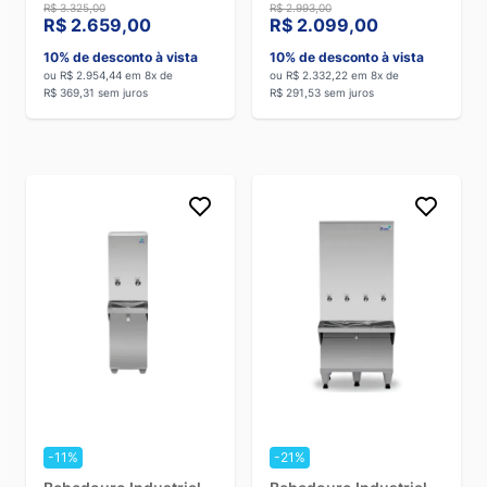
Geladas e 1 Natural
Gelada e 1 Natural Inox
R$ 3.325,00
R$ 2.993,00
Inox - 220V
- 110V
R$ 2.659,00
R$ 2.099,00
10% de desconto à vista
10% de desconto à vista
ou R$ 2.954,44 em 8x de
ou R$ 2.332,22 em 8x de
R$ 369,31 sem juros
R$ 291,53 sem juros
-11%
-21%