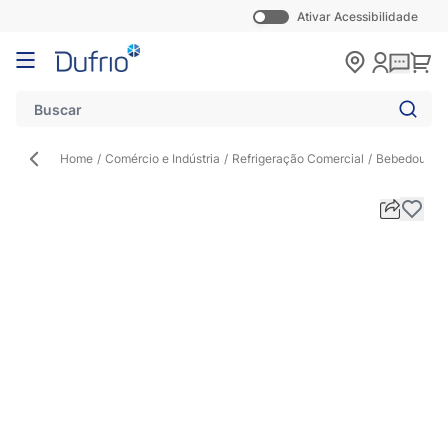
Ativar Acessibilidade
Pular para o conteúdo
Carr
Home
/
Comércio e Indústria
/
Refrigeração Comercial
/
Bebedouro In