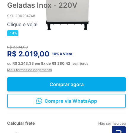
Geladas Inox - 220V
SKU
100294748
Clique e veja!
-14%
R$ 2.594,00
R$ 2.019,00
10% à Vista
ou
R$ 2.243,33
em
8x
de
R$ 280,42
sem juros
Mais formas de pagamento
Comprar agora
Compre via WhatsApp
Calcular frete
Não sei meu cep