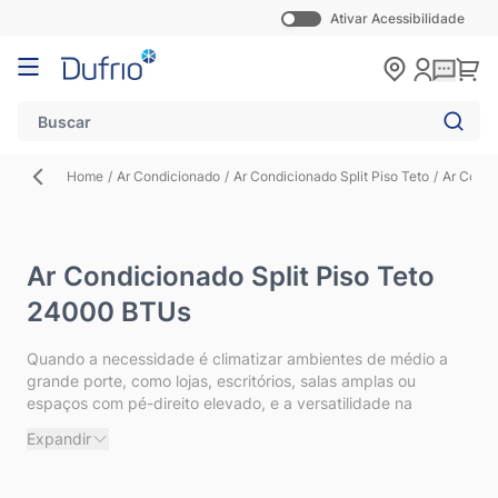
Ativar Acessibilidade
Pular para o conteúdo
Carr
Home
/
Ar Condicionado
/
Ar Condicionado Split Piso Teto
/
Ar Condi
Ar Condicionado Split Piso Teto
24000 BTUs
Quando a necessidade é climatizar ambientes de médio a
grande porte, como lojas, escritórios, salas amplas ou
espaços com pé-direito elevado, e a versatilidade na
instalação é crucial, o
Ar-Condicionado Split Piso Teto
Expandir
24000 BTUs
representa a solução ideal. Este equipamento
robusto combina a potência necessária para um
resfriamento (ou aquecimento, nos modelos Quente/Frio)