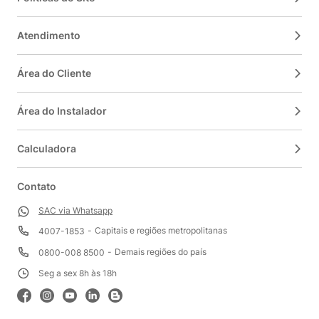
Climatização Profissional ao Seu Alcance
Atendimento
Dê o próximo passo para um ambiente perfeitamente
climatizado! Explore nossa seleção de
Ar-Condicionado
Área do Cliente
Split Piso Teto 24000 BTUs
. Analise os detalhes técnicos,
compare os modelos e as funcionalidades.
Área do Instalador
Invista em conforto, eficiência e versatilidade com a
segurança e a qualidade que só a Dufrio oferece!
Calculadora
Contato
SAC via Whatsapp
Capitais e regiões metropolitanas
4007-1853
Demais regiões do país
0800-008 8500
Seg a sex 8h às 18h