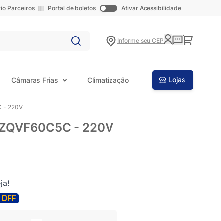
rio Parceiros
Portal de boletos
Ativar Acessibilidade
Carrinho
Informe seu CEP
Lojas
Câmaras Frias
Climatização
C - 220V
 42ZQVF60C5C - 220V
ja!