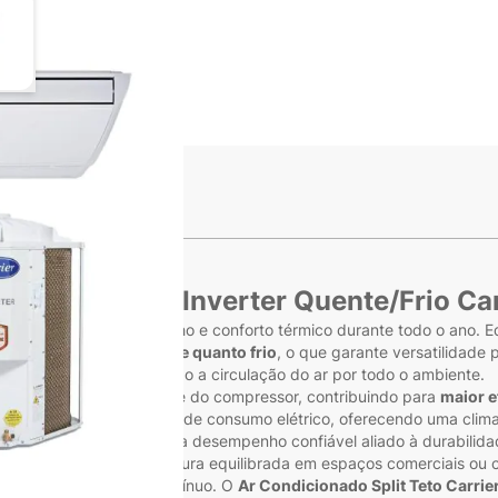
ge
iew larger image
s
o 58.000 BTUs Inverter Quente/Frio
Car
amplos com alto desempenho e conforto térmico durante todo o ano.
do tanto na função
quente quanto frio
, o que garante versatilidade 
e ar eficiente, favorecendo a circulação do ar por todo o ambiente.
maticamente a velocidade do compressor, contribuindo para
maior e
ém ajuda a reduzir picos de consumo elétrico, oferecendo uma climati
em climatização, entrega desempenho confiável aliado à durabilida
al para manter a temperatura equilibrada em espaços comerciais ou
a e conforto térmico contínuo. O
Ar Condicionado Split Teto Carrie