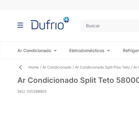
Pular para o conteúdo
Ar Condicionado
Eletrodomésticos
Refrige
Home
/
Ar Condicionado
/
Ar Condicionado Split Piso Teto
/
Ar
Ar Condicionado Split Teto 5800
SKU
100299905