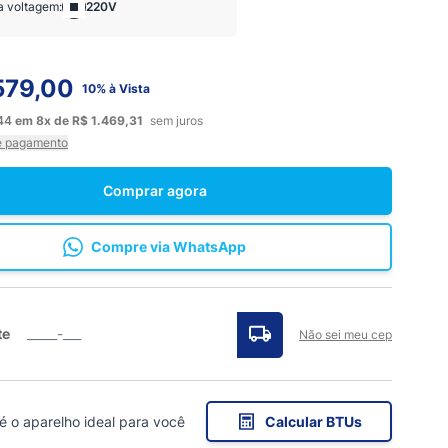
a voltagem:
220V
579,00
10% à Vista
,44
em
8x
de
R$ 1.469,31
sem juros
e pagamento
Comprar agora
Compre via WhatsApp
te
Não sei meu cep
 é o aparelho ideal para você
Calcular BTUs