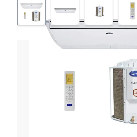
View larger image
View larger image
View larger ima
V
Informações do produto
Características técnica
Ar Condicionado Split Tet
É uma solução eficiente para climatizar ambientes 
proporciona climatização rápida e uniforme, atenden
Split Teto
permite instalação discreta e distribuição d
Com
tecnologia Inverter
, o equipamento ajusta auto
silencioso e temperatura estável
. Esse sistema tamb
modelo da
Carrier
, marca reconhecida mundialmente 
Outro destaque é o
fluxo de ar amplo e potente
, ide
em
220V
, o equipamento combina potência, eficiênci