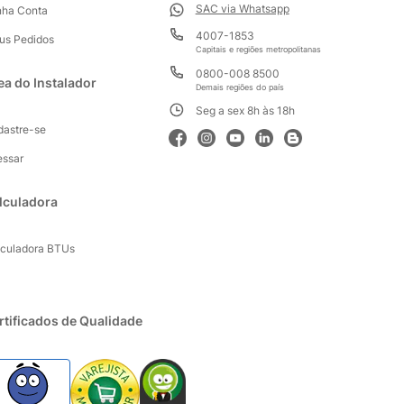
SAC via Whatsapp
nha Conta
4007-1853
us Pedidos
Capitais e regiões metropolitanas
0800-008 8500
ea do Instalador
Demais regiões do país
Seg a sex 8h às 18h
dastre-se
essar
lculadora
lculadora BTUs
rtificados de Qualidade