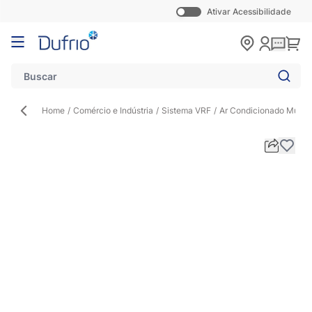
Ativar Acessibilidade
Pular para o conteúdo
Carr
Home
/
Comércio e Indústria
/
Sistema VRF
/
Ar Condicionado Multi 