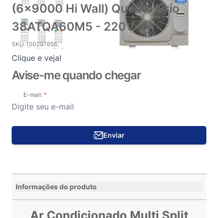
(6x9000 Hi Wall) Quente/Frio
38ATQA60M5 - 220V
SKU
100297656
Clique e veja!
Avise-me quando chegar
E-mail:
Enviar
Informações do produto
Ar Condicionado Multi Split