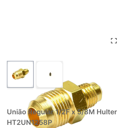
View larger image
View larger image
União Regular 1/2F x 5/8M Hulter
HT2UN1258P