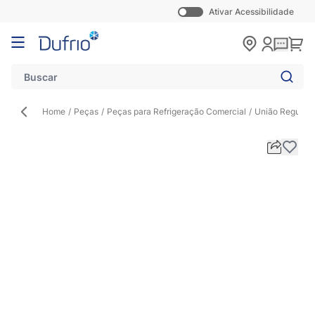
Ativar Acessibilidade
Pular para o conteúdo
Carr
Home
/
Peças
/
Peças para Refrigeração Comercial
/
União Regular 