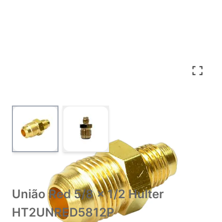
View larger image
View larger image
União Red 5/8 x 1/2 Hulter
HT2UNRED5812P