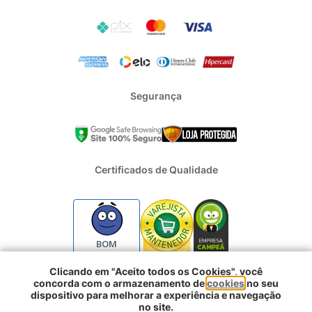
Segurança
Certificados de Qualidade
BOM
Clicando em "Aceito todos os Cookies", você
concorda com o armazenamento de
cookies
no seu
2024 - Todos os direitos reservados | REFRIGERACAO DUFRIO
dispositivo para melhorar a experiência e navegação
COMERCIO E IMPORTACAO S.A. | CNPJ : 01.754.239/0001-10 |
no site.