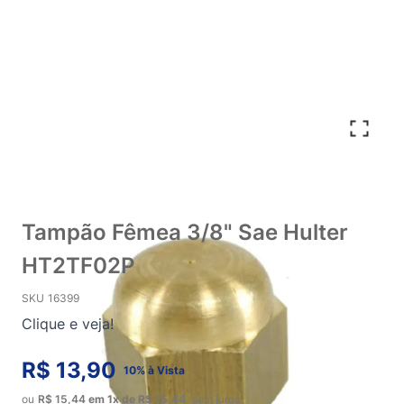
Tampão Fêmea 3/8" Sae Hulter
HT2TF02P
SKU
16399
Clique e veja!
R$ 13,90
10% à Vista
ou
R$ 15,44
em
1x
de
R$ 15,44
sem juros