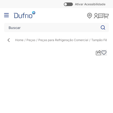
Ativar Acessibilidade
Pular para o conteúdo
Carr
Home
/
Peças
/
Peças para Refrigeração Comercial
/
Tampão Fêmea 