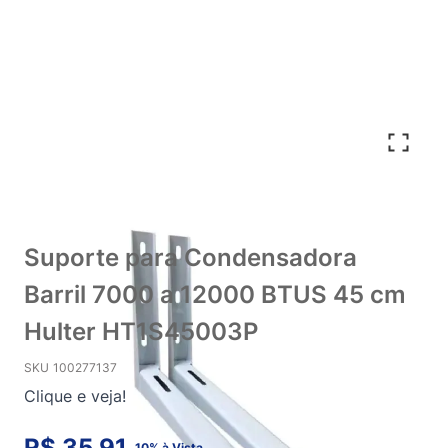
Suporte para Condensadora
Barril 7000 a 12000 BTUS 45 cm
Hulter HT1S45003P
SKU
100277137
Clique e veja!
R$ 35,91
10% à Vista