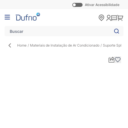
Ativar Acessibilidade
Pular para o conteúdo
Carr
Home
/
Materiais de Instalação de Ar Condicionado
/
Suporte Split
/