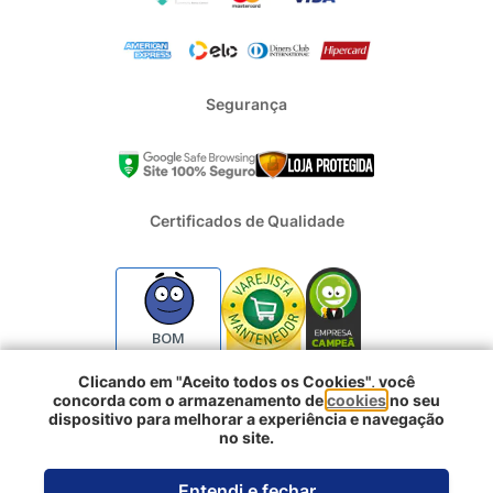
Segurança
Certificados de Qualidade
BOM
Clicando em "Aceito todos os Cookies", você
concorda com o armazenamento de
cookies
no seu
2024 - Todos os direitos reservados | REFRIGERACAO DUFRIO
dispositivo para melhorar a experiência e navegação
COMERCIO E IMPORTACAO S.A. | CNPJ : 01.754.239/0001-10 |
no site.
Logradouro: Rua Voluntarios da Pátria 3303 e 3333 - Sao Geraldo |
Comprar agora
Porto Alegre RS - CEP: 90230-011
Entendi e fechar