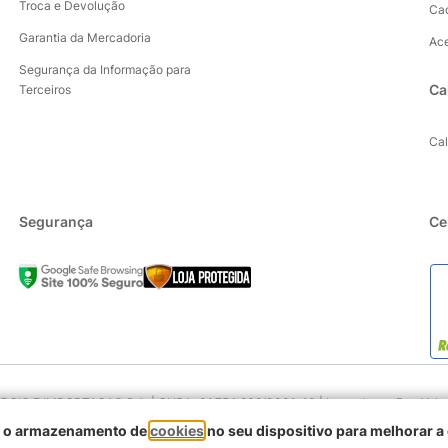
Troca e Devolução
Ca
Garantia da Mercadoria
Ac
Segurança da Informação para
Ca
Terceiros
Ca
Segurança
Ce
IO E IMPORTACAO S.A. | CNPJ : 01.754.239/0001-10 | Logradouro: Rua Volunta
90230-011
om o armazenamento de
cookies
no seu dispositivo para melhorar a