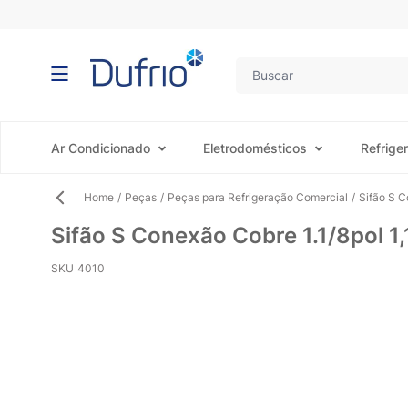
Pular para o conteúdo
Ar Condicionado
Eletrodomésticos
Refrige
Home
/
Peças
/
Peças para Refrigeração Comercial
/
Sifão S C
Sifão S Conexão Cobre 1.1/8pol 
SKU
4010