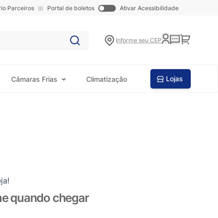
rio Parceiros
Portal de boletos
Ativar Acessibilidade
Carrinho
Informe seu CEP
Lojas
Câmaras Frias
Climatização
ja!
me quando chegar