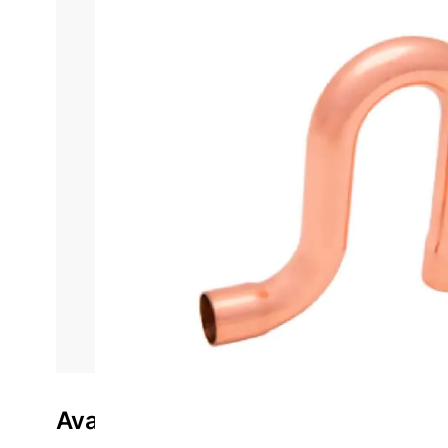
Informações do produto
Características técnica
Sifão S Con
O Sifão S Conexão Cobre 1.1/8pol 1,17mm Forming 
cobre e espessura de 1,17mm, ele proporciona resist
garante a flexibilidade
necessária para adaptação em 
Este sifão foi desenvolvido para garantir o melhor f
resistência do cobre e a espessura do tubo tornam o
com diversas conexões fazem do Sifão SS118 uma esco
Com o Sifão S Conexão Cobre 1.1/8pol 1,17mm Formi
desempenho constante e evita falhas. A qualidade d
produto essencial para quem busca qualidade e confi
Avaliações do produto