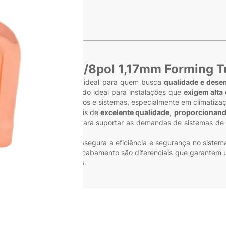
s
exão Cobre 1.1/8pol 1,17mm Forming 
Tubing SS118 é a escolha ideal para quem busca
qualidade e des
ência e durabilidade, sendo ideal para instalações que
exigem alta
diversos tipos de projetos e sistemas, especialmente em climatizaç
uncionamento, com materiais de
excelente qualidade
,
proporcionando
 produto robusto, ideal para suportar as demandas de sistemas de fl
lha prática e confiável.
ng Tubing SS118, você assegura a eficiência e segurança no sis
o cobre e a precisão no acabamento são diferenciais que garantem 
ança em suas instalações.