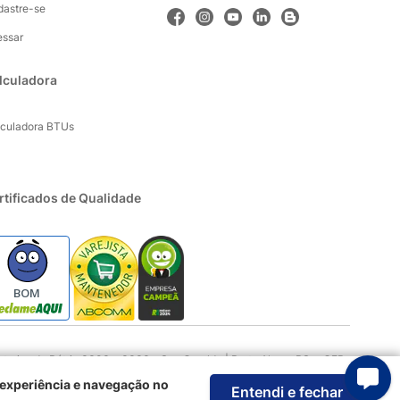
dastre-se
essar
lculadora
lculadora BTUs
rtificados de Qualidade
BOM
rios da Pátria 3303 e 3333 - Sao Geraldo | Porto Alegre RS - CEP:
 experiência e navegação no
Entendi e fechar