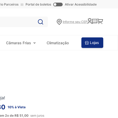
rio Parceiros
Portal de boletos
Ativar Acessibilidade
Carrinho
Informe seu CEP
Lojas
Câmaras Frias
Climatização
ja!
80
10% à Vista
em
2x
de
R$ 51,00
sem juros