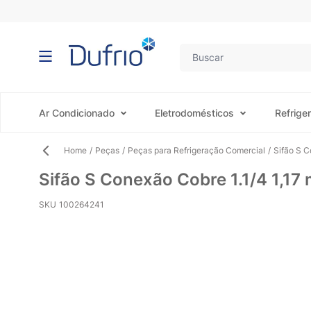
Pular para o conteúdo
Ar Condicionado
Eletrodomésticos
Refrige
Home
/
Peças
/
Peças para Refrigeração Comercial
/
Sifão S C
Sifão S Conexão Cobre 1.1/4 1,1
SKU
100264241