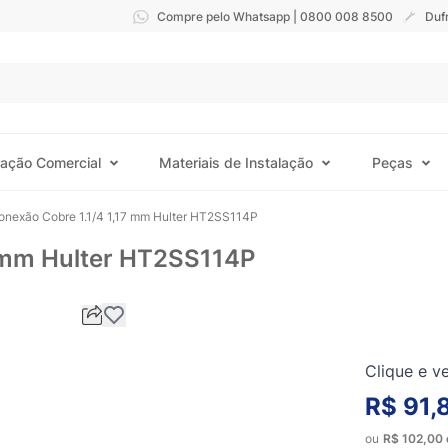
Compre pelo Whatsapp | 0800 008 8500
Duf
ração Comercial
Materiais de Instalação
Peças
onexão Cobre 1.1/4 1,17 mm Hulter HT2SS114P
7 mm Hulter HT2SS114P
Clique e ve
R$ 91,
ou
R$ 102,00