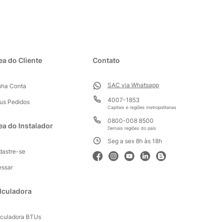
ea do Cliente
Contato
SAC via Whatsapp
nha Conta
4007-1853
us Pedidos
Capitais e regiões metropolitanas
0800-008 8500
ea do Instalador
Demais regiões do país
Seg a sex 8h às 18h
dastre-se
essar
lculadora
lculadora BTUs