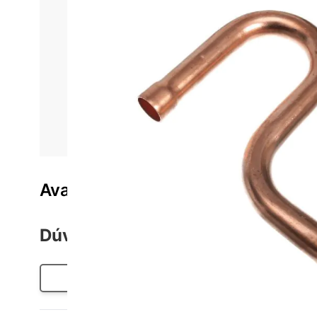
Informações do produto
Características técnica
Sifão S Conexão Cobre 1.1/4 1,17 mm Hulter HT2SS
Esta peça foi projetada para simplificar a montagem e
de resfriamento. Com uma espessura de parede de 1,1
Avaliações do produto
Dúvidas sobre o Produto
Perguntar