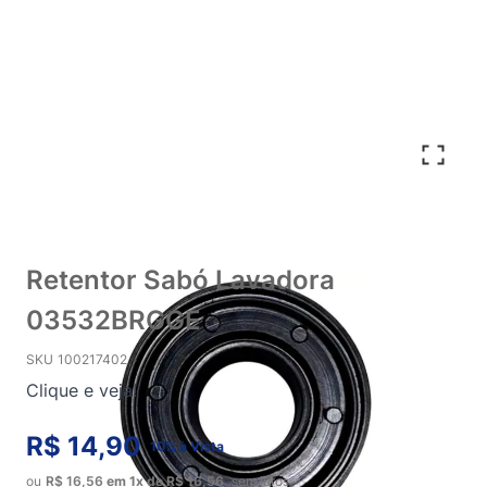
Retentor Sabó Lavadora
03532BRGGE
SKU
100217402
Clique e veja!
R$ 14,90
10% à Vista
ou
R$ 16,56
em
1x
de
R$ 16,56
sem juros