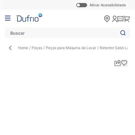
Ativar Acessibilidade
Pular para o conteúdo
Carr
Home
/
Peças
/
Peças para Máquina de Lavar
/
Retentor Sabó Lav